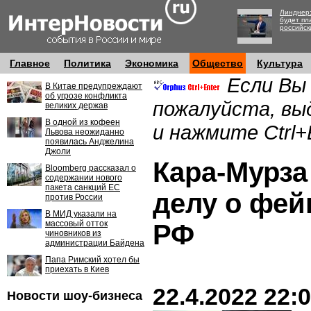
Линднер:
будет пл
российск
Главное
Политика
Экономика
Общество
Культура
Если Вы
В Китае предупреждают
об угрозе конфликта
пожалуйста, вы
великих держав
В одной из кофеен
и нажмите Ctrl+
Львова неожиданно
появилась Анджелина
Джоли
Кара-Мурза
Bloomberg рассказал о
содержании нового
пакета санкций ЕС
делу о фей
против России
В МИД указали на
массовый отток
РФ
чиновников из
администрации Байдена
Папа Римский хотел бы
приехать в Киев
22.4.2022 22:
Новости шоу-бизнеса