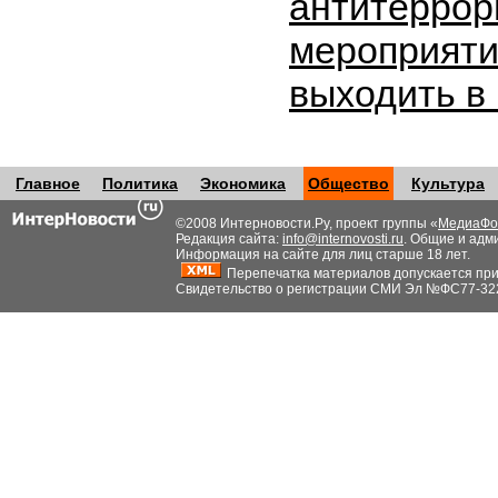
антитеррор
мероприяти
выходить в
Главное
Политика
Экономика
Общество
Культура
©2008 Интерновости.Ру, проект группы «
МедиаФо
Редакция сайта:
info@internovosti.ru
. Общие и адм
Информация на сайте для лиц старше 18 лет.
Перепечатка материалов допускается при н
Свидетельство о регистрации СМИ Эл №ФС77-32