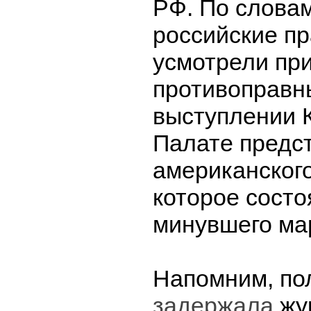
РФ. По слова
российские п
усмотрели пр
противоправн
выступлении 
Палате предс
американского
которое состо
минувшего ма
Напомним, по
задержала
жу