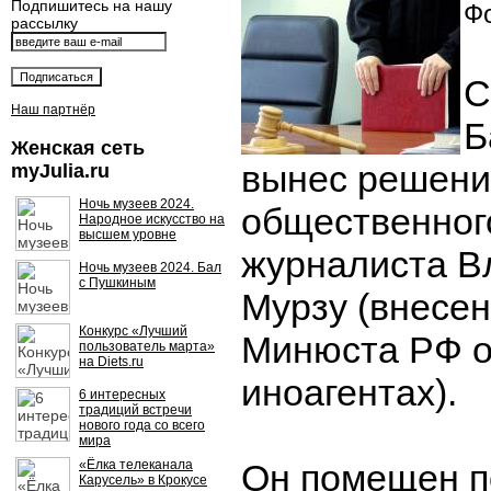
Подпишитесь на нашу
Фо
рассылку
С
Наш партнёр
Б
Женская сеть
вынес решени
myJulia.ru
Ночь музеев 2024.
общественног
Народное искусство на
высшем уровне
журналиста В
Ночь музеев 2024. Бал
с Пушкиным
Мурзу (внесен
Конкурс «Лучший
Минюста РФ о
пользователь марта»
на Diets.ru
иноагентах).
6 интересных
традиций встречи
нового года со всего
мира
«Ёлка телеканала
Он помещен п
Карусель» в Крокусе