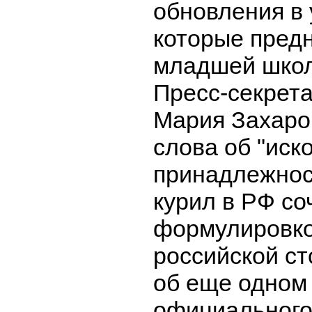
обновления в 
которые пред
младшей школ
Пресс-секрет
Мария Захаров
слова об "иск
принадлежно
курил в РФ со
формулировко
российской ст
об еще одном
официального