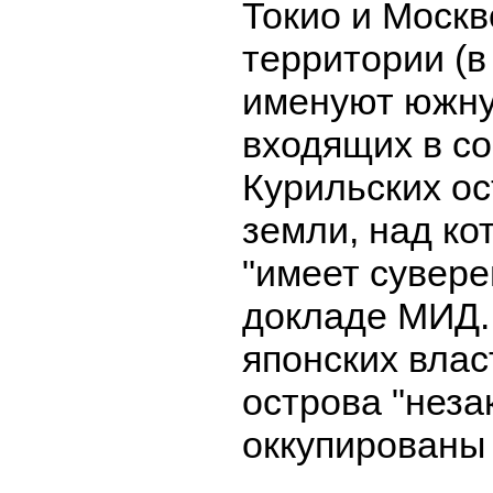
Токио и Моск
территории (в
именуют южну
входящих в с
Курильских о
земли, над ко
"имеет сувере
докладе МИД.
японских влас
острова "неза
оккупированы 