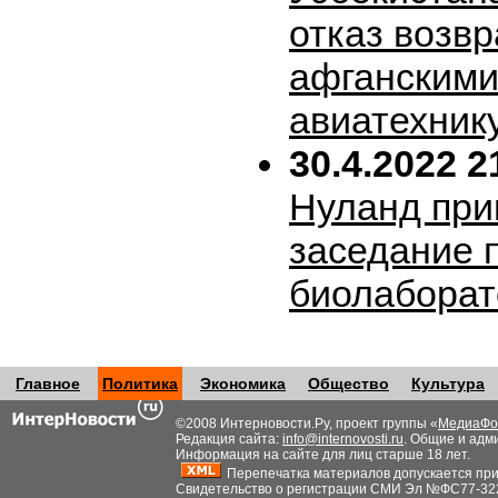
отказ возв
афганскими
авиатехник
30.4.2022 2
Нуланд при
заседание 
биолабора
Главное
Политика
Экономика
Общество
Культура
©2008 Интерновости.Ру, проект группы «
МедиаФо
Редакция сайта:
info@internovosti.ru
. Общие и адм
Информация на сайте для лиц старше 18 лет.
Перепечатка материалов допускается при н
Свидетельство о регистрации СМИ Эл №ФС77-32