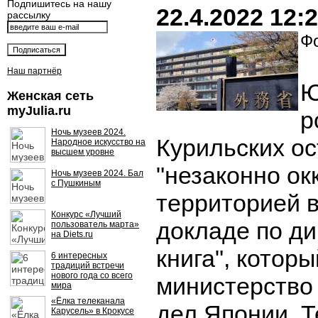
Подпишитесь на нашу
22.4.2022 12:
рассылку
Фо
Наш партнёр
Ю
Женская сеть
myJulia.ru
р
Ночь музеев 2024.
Курильских ос
Народное искусство на
высшем уровне
"незаконно ок
Ночь музеев 2024. Бал
с Пушкиным
территорией 
Конкурс «Лучший
докладе по д
пользователь марта»
на Diets.ru
книга", которы
6 интересных
традиций встречи
нового года со всего
министерство
мира
«Ёлка телеканала
дел Японии. Т
Карусель» в Крокусе