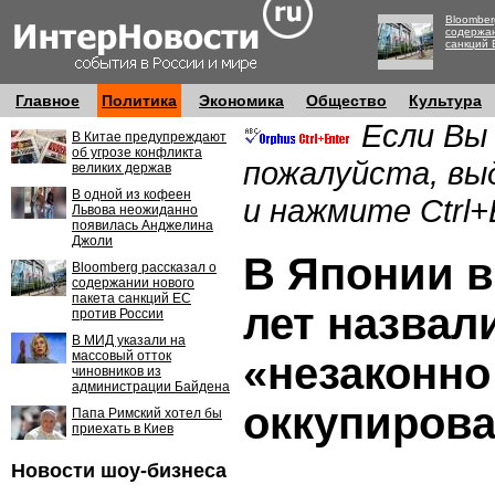
Bloomber
содержан
санкций 
Главное
Политика
Экономика
Общество
Культура
Если Вы
В Китае предупреждают
об угрозе конфликта
пожалуйста, вы
великих держав
В одной из кофеен
и нажмите Ctrl+
Львова неожиданно
появилась Анджелина
Джоли
В Японии в
Bloomberg рассказал о
содержании нового
пакета санкций ЕС
лет назвал
против России
В МИД указали на
массовый отток
«незаконно
чиновников из
администрации Байдена
оккупиров
Папа Римский хотел бы
приехать в Киев
Новости шоу-бизнеса