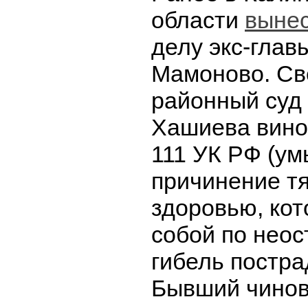
области
вынес
делу экс-глав
Мамоново. Св
районный суд
Хашиева винов
111 УК РФ (у
причинение т
здоровью, кот
собой по нео
гибель постра
Бывший чинов