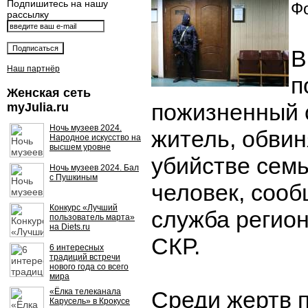
Подпишитесь на нашу
Фо
рассылку
В
Наш партнёр
п
Женская сеть
пожизненный 
myJulia.ru
Ночь музеев 2024.
житель, обви
Народное искусство на
высшем уровне
убийстве семь
Ночь музеев 2024. Бал
с Пушкиным
человек, сооб
Конкурс «Лучший
служба регио
пользователь марта»
на Diets.ru
СКР.
6 интересных
традиций встречи
нового года со всего
мира
«Ёлка телеканала
Среди жертв 
Карусель» в Крокусе