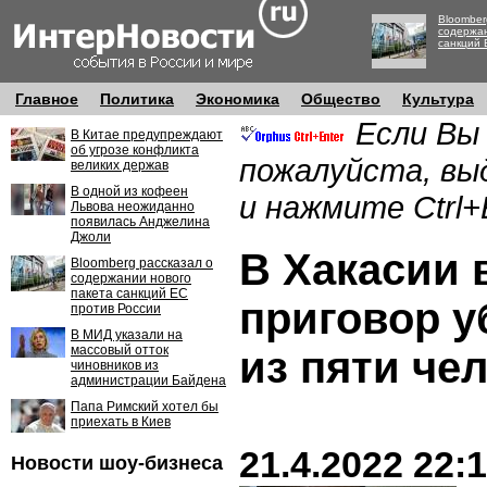
Bloomber
содержан
санкций 
Главное
Политика
Экономика
Общество
Культура
Если Вы
В Китае предупреждают
об угрозе конфликта
пожалуйста, вы
великих держав
В одной из кофеен
и нажмите Ctrl+
Львова неожиданно
появилась Анджелина
Джоли
В Хакасии
Bloomberg рассказал о
содержании нового
пакета санкций ЕС
приговор у
против России
В МИД указали на
массовый отток
из пяти че
чиновников из
администрации Байдена
Папа Римский хотел бы
приехать в Киев
21.4.2022 22:
Новости шоу-бизнеса