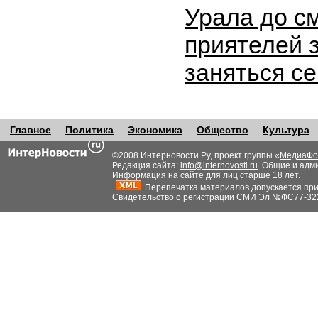
Урала до с
приятелей 
заняться с
Главное
Политика
Экономика
Общество
Культура
©2008 Интерновости.Ру, проект группы «
МедиаФо
Редакция сайта:
info@internovosti.ru
. Общие и адм
Информация на сайте для лиц старше 18 лет.
Перепечатка материалов допускается при н
Свидетельство о регистрации СМИ Эл №ФС77-32