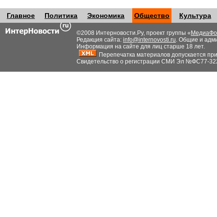
Главное
Политика
Экономика
Общество
Культура
©2008 Интерновости.Ру, проект группы «
МедиаФо
Редакция сайта:
info@internovosti.ru
. Общие и адм
Информация на сайте для лиц старше 18 лет.
Перепечатка материалов допускается при н
Свидетельство о регистрации СМИ Эл №ФС77-32