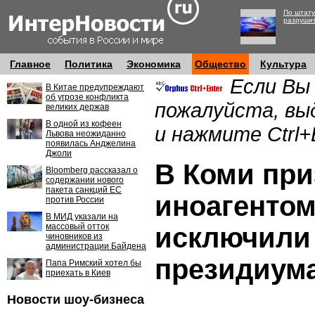
По штату
разруши
Главное
Политика
Экономика
Общество
Культура
Если Вы
В Китае предупреждают
об угрозе конфликта
пожалуйста, вы
великих держав
В одной из кофеен
и нажмите Ctrl+
Львова неожиданно
появилась Анджелина
Джоли
В Коми при
Bloomberg рассказал о
содержании нового
пакета санкций ЕС
иноагентом
против России
В МИД указали на
массовый отток
исключили
чиновников из
администрации Байдена
президиума
Папа Римский хотел бы
приехать в Киев
Новости шоу-бизнеса