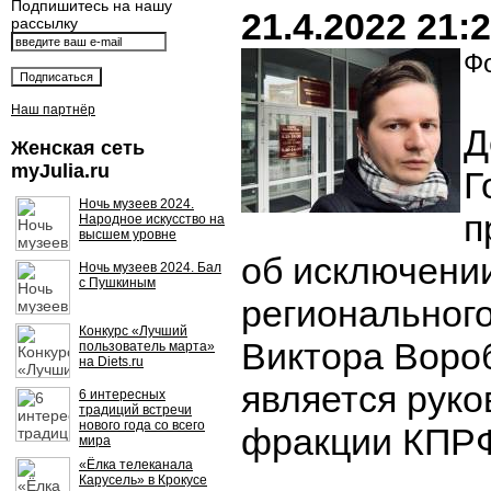
Подпишитесь на нашу
21.4.2022 21:
рассылку
Фо
Наш партнёр
Д
Женская сеть
myJulia.ru
Г
Ночь музеев 2024.
п
Народное искусство на
высшем уровне
об исключени
Ночь музеев 2024. Бал
с Пушкиным
региональног
Конкурс «Лучший
Виктора Воро
пользователь марта»
на Diets.ru
является рук
6 интересных
традиций встречи
нового года со всего
фракции КПР
мира
«Ёлка телеканала
Карусель» в Крокусе