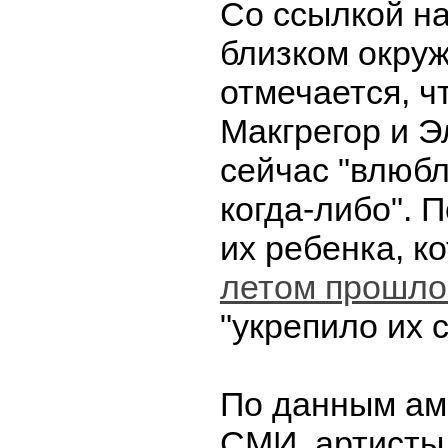
Со ссылкой на
близком окру
отмечается, ч
Макгрегор и Э
сейчас "влюб
когда-либо". 
их ребенка, к
летом прошло
"укрепило их с
По данным ам
СМИ, артисты