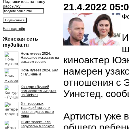
Подпишитесь на нашу
21.4.2022 05:
рассылку
Фо
Наш партнёр
И
Женская сеть
myJulia.ru
ш
Ночь музеев 2024.
киноактер Юэ
Народное искусство на
высшем уровне
намерен узак
Ночь музеев 2024. Бал
с Пушкиным
отношения с 
Конкурс «Лучший
Уинстед, сооб
пользователь марта»
на Diets.ru
6 интересных
традиций встречи
нового года со всего
Артисты уже 
мира
«Ёлка телеканала
общего ребенк
Карусель» в Крокусе