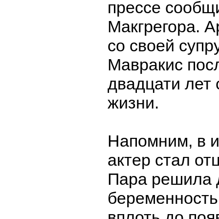
прессе сообщ
Макгрегора. А
со своей супр
Мавракис пос
двадцати лет
жизни.
Напомним, в и
актер стал от
Пара решила 
беременность
вплоть до поя