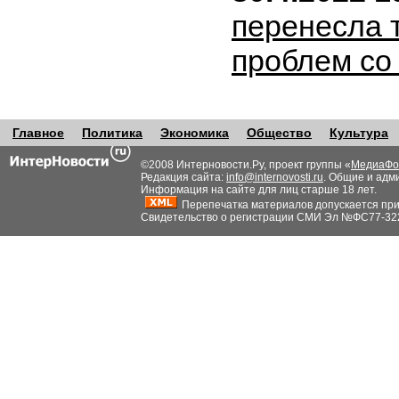
перенесла т
проблем со
Главное
Политика
Экономика
Общество
Культура
©2008 Интерновости.Ру, проект группы «
МедиаФо
Редакция сайта:
info@internovosti.ru
. Общие и адм
Информация на сайте для лиц старше 18 лет.
Перепечатка материалов допускается при н
Свидетельство о регистрации СМИ Эл №ФС77-32