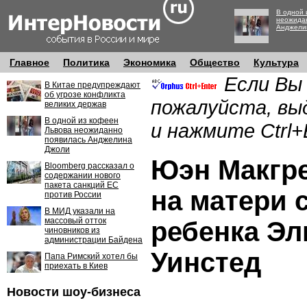
В одной 
неожида
Анджели
Главное
Политика
Экономика
Общество
Культура
Если Вы
В Китае предупреждают
об угрозе конфликта
пожалуйста, вы
великих держав
В одной из кофеен
и нажмите Ctrl+
Львова неожиданно
появилась Анджелина
Джоли
Юэн Макгре
Bloomberg рассказал о
содержании нового
пакета санкций ЕС
на матери 
против России
В МИД указали на
массовый отток
ребенка Эл
чиновников из
администрации Байдена
Уинстед
Папа Римский хотел бы
приехать в Киев
Новости шоу-бизнеса