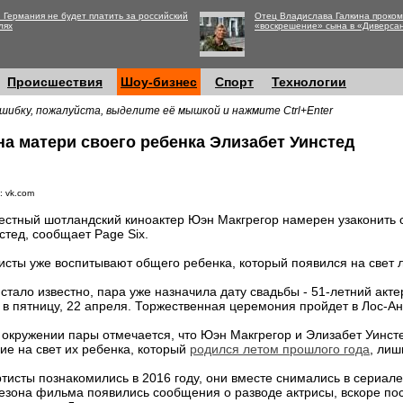
 Германия не будет платить за российский
Отец Владислава Галкина проко
лях
«воскрешение» сына в «Диверса
Происшествия
Шоу-бизнес
Спорт
Технологии
шибку, пожалуйста, выделите её мышкой и нажмите Ctrl+Enter
а матери своего ребенка Элизабет Уинстед
: vk.com
естный шотландский киноактер Юэн Макгрегор намерен узаконить 
стед, сообщает Page Six.
исты уже воспитывают общего ребенка, который появился на свет 
 стало известно, пара уже назначила дату свадьбы - 51-летний акте
в пятницу, 22 апреля. Торжественная церемония пройдет в Лос-А
м окружении пары отмечается, что Юэн Макгрегор и Элизабет Уинст
ие на свет их ребенка, который
родился летом прошлого года
, лиш
исты познакомились в 2016 году, они вместе снимались в сериале
езона фильма появились сообщения о разводе актрисы, вскоре пос