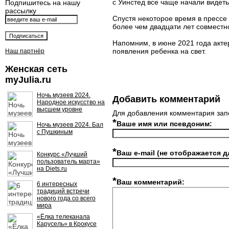
с Уинстед все чаще начали видеть
Подпишитесь на нашу
рассылку
Спустя некоторое время в прессе
более чем двадцати лет совместн
Напомним, в июне 2021 года акте
появления ребенка на свет.
Наш партнёр
Женская сеть
myJulia.ru
Ночь музеев 2024.
Добавить комментарий
Народное искусство на
высшем уровне
Для добавления комментария зап
*
Ваше имя или псевдоним:
Ночь музеев 2024. Бал
с Пушкиным
*
Ваш e-mail (не отображается д
Конкурс «Лучший
пользователь марта»
на Diets.ru
*
Ваш комментарий:
6 интересных
традиций встречи
нового года со всего
мира
«Ёлка телеканала
Карусель» в Крокусе