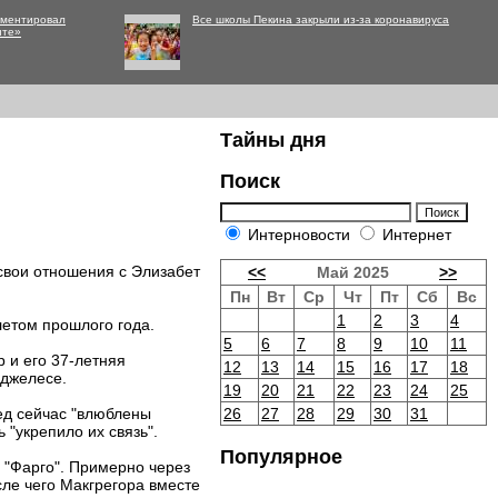
мментировал
Все школы Пекина закрыли из-за коронавируса
нте»
Тайны дня
Поиск
Интерновости
Интернет
свои отношения с Элизабет
<<
Май 2025
>>
Пн
Вт
Ср
Чт
Пт
Сб
Вс
1
2
3
4
летом прошлого года.
5
6
7
8
9
10
11
р и его 37-летняя
12
13
14
15
16
17
18
нджелесе.
19
20
21
22
23
24
25
ед сейчас "влюблены
26
27
28
29
30
31
ь "укрепило их связь".
Популярное
 "Фарго". Примерно через
ле чего Макгрегора вместе