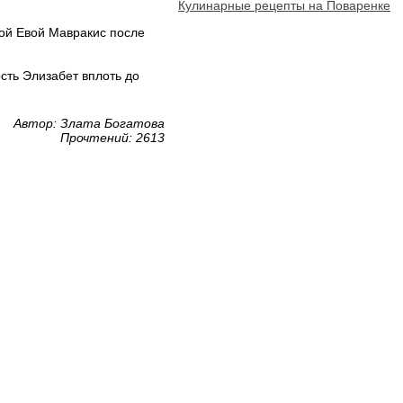
Кулинарные рецепты на Поваренке
гой Евой Мавракис после
сть Элизабет вплоть до
Автор: Злата Богатова
Прочтений: 2613