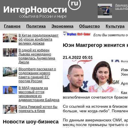
Линднер:
газ в руб
Главное
Политика
Экономика
Общество
Культура
Если Вы заметили о
В Китае предупреждают
об угрозе конфликта
великих держав
Юэн Макгрегор женится н
В одной из кофеен
Львова неожиданно
21.4.2022 05:01
появилась Анджелина
Фото
Джоли
Bloomberg рассказал о
Изв
содержании нового
Уин
пакета санкций ЕС
против России
Арт
В МИД указали на
массовый отток
Как
чиновников из
возлюбленная сочетаются браком 
администрации Байдена
Со ссылкой на источник в близко
Папа Римский хотел бы
больше, чем когда-либо". Появлен
приехать в Киев
По данным американских СМИ, арт
Новости шоу-бизнеса
месяц после премьеры третьего с