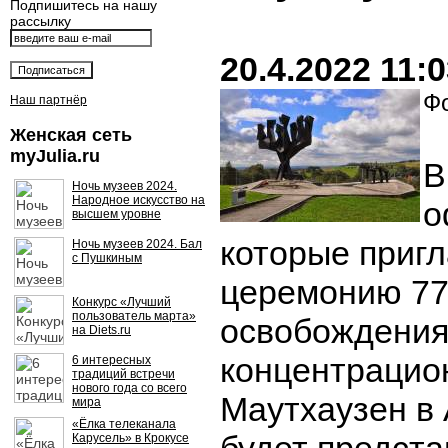
Подпишитесь на нашу
рассылку
20.4.2022 11:
Фо
Наш партнёр
Женская сеть
myJulia.ru
В
Ночь музеев 2024.
Народное искусство на
о
высшем уровне
которые приг
Ночь музеев 2024. Бал
с Пушкиным
церемонию 77
Конкурс «Лучший
пользователь марта»
освобождения
на Diets.ru
концентрацио
6 интересных
традиций встречи
нового года со всего
Маутхаузен в 
мира
«Ёлка телеканала
Карусель» в Крокусе