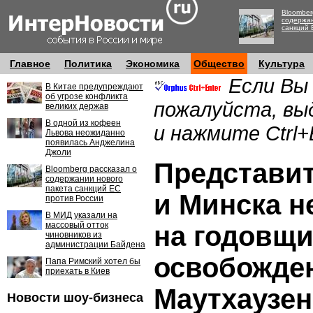
Bloomber
содержан
санкций 
Главное
Политика
Экономика
Общество
Культура
Если Вы
В Китае предупреждают
об угрозе конфликта
пожалуйста, вы
великих держав
В одной из кофеен
и нажмите Ctrl+
Львова неожиданно
появилась Анджелина
Джоли
Представи
Bloomberg рассказал о
содержании нового
пакета санкций ЕС
и Минска н
против России
В МИД указали на
массовый отток
на годовщ
чиновников из
администрации Байдена
освобожде
Папа Римский хотел бы
приехать в Киев
Маутхаузен
Новости шоу-бизнеса