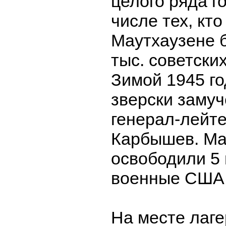
целого ряда г
числе тех, кт
Маутхаузене 
тыс. советски
Зимой 1945 го
зверски заму
генерал-лейт
Карбышев. Ма
освободили 5 
военные США
На месте лаге