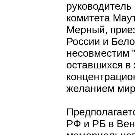
руководитель 
комитета Мау
Мерный, приез
России и Бел
несовместим "
оставшихся в 
концентрацион
желанием мир
Предполагаетс
РФ и РБ в Ве