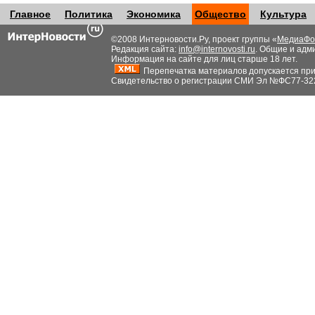
Главное
Политика
Экономика
Общество
Культура
©2008 Интерновости.Ру, проект группы «
МедиаФо
Редакция сайта:
info@internovosti.ru
. Общие и адм
Информация на сайте для лиц старше 18 лет.
Перепечатка материалов допускается при н
Свидетельство о регистрации СМИ Эл №ФС77-32