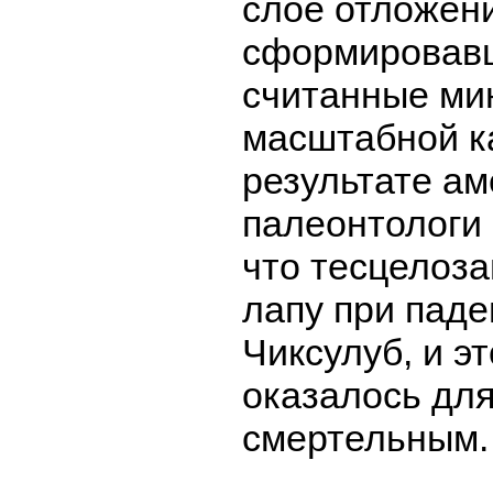
слое отложен
сформировавш
считанные ми
масштабной к
результате а
палеонтологи
что тесцелоза
лапу при пад
Чиксулуб, и э
оказалось для
смертельным.