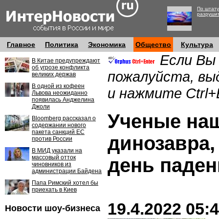
По штату
разруши
Главное
Политика
Экономика
Общество
Культура
Если Вы
В Китае предупреждают
об угрозе конфликта
пожалуйста, вы
великих держав
В одной из кофеен
и нажмите Ctrl+
Львова неожиданно
появилась Анджелина
Джоли
Ученые на
Bloomberg рассказал о
содержании нового
пакета санкций ЕС
динозавра,
против России
В МИД указали на
массовый отток
день паден
чиновников из
администрации Байдена
Папа Римский хотел бы
приехать в Киев
19.4.2022 05:
Новости шоу-бизнеса