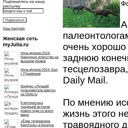
Подпишитесь на нашу
Фо
рассылку
А
Наш партнёр
палеонтолога
Женская сеть
очень хорошо
myJulia.ru
Ночь музеев 2024.
заднюю конеч
Народное искусство на
высшем уровне
тесцелозавра,
Ночь музеев 2024. Бал
с Пушкиным
Daily Mail.
Конкурс «Лучший
пользователь марта»
на Diets.ru
По мнению ис
6 интересных
традиций встречи
жизнь этого н
нового года со всего
мира
«Ёлка телеканала
травоядного 
Карусель» в Крокусе