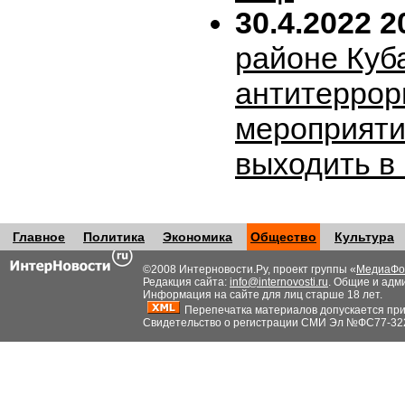
30.4.2022 2
районе Куб
антитеррор
мероприяти
выходить в
Главное
Политика
Экономика
Общество
Культура
©2008 Интерновости.Ру, проект группы «
МедиаФо
Редакция сайта:
info@internovosti.ru
. Общие и адм
Информация на сайте для лиц старше 18 лет.
Перепечатка материалов допускается при н
Свидетельство о регистрации СМИ Эл №ФС77-32