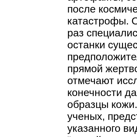
после космич
катастрофы. 
раз специали
останки сущес
предположите
прямой жертво
отмечают исс
конечности д
образцы кожи
ученых, пред
указанного ви