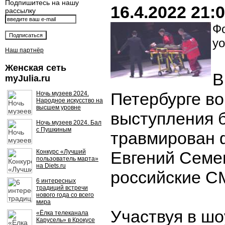
Подпишитесь на нашу
16.4.2022 21:
рассылку
Фо
yo
Наш партнёр
Женская сеть
В
myJulia.ru
Петербурге во
Ночь музеев 2024.
Народное искусство на
высшем уровне
выступления 
Ночь музеев 2024. Бал
с Пушкиным
травмирован 
Конкурс «Лучший
Евгений Семе
пользователь марта»
на Diets.ru
российские С
6 интересных
традиций встречи
нового года со всего
мира
Участвуя в шо
«Ёлка телеканала
Карусель» в Крокусе