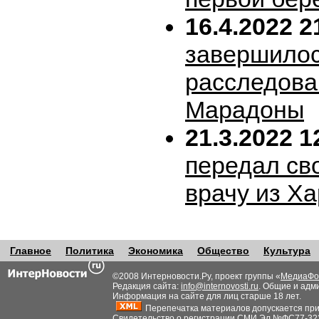
16.4.2022 2
завершило
расследова
Марадоны
21.3.2022 1
передал сво
врачу из Х
Главное
Политика
Экономика
Общество
Культура
©2008 Интерновости.Ру, проект группы «
МедиаФо
Редакция сайта:
info@internovosti.ru
. Общие и адм
Информация на сайте для лиц старше 18 лет.
Перепечатка материалов допускается при н
Свидетельство о регистрации СМИ Эл №ФС77-32