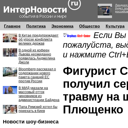
Линднер:
будет пл
российск
Главное
Политика
Экономика
Общество
Культура
Если Вы
В Китае предупреждают
об угрозе конфликта
пожалуйста, вы
великих держав
В одной из кофеен
и нажмите Ctrl+
Львова неожиданно
появилась Анджелина
Джоли
Фигурист 
Bloomberg рассказал о
содержании нового
пакета санкций ЕС
получил с
против России
В МИД указали на
массовый отток
травму на 
чиновников из
администрации Байдена
Плющенко
Папа Римский хотел бы
приехать в Киев
Новости шоу-бизнеса