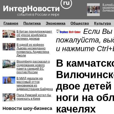
В одной 
неожида
Анджели
Главное
Политика
Экономика
Общество
Культура
Если Вы
В Китае предупреждают
об угрозе конфликта
пожалуйста, вы
великих держав
В одной из кофеен
и нажмите Ctrl+
Львова неожиданно
появилась Анджелина
Джоли
В камчатск
Bloomberg рассказал о
содержании нового
пакета санкций ЕС
Вилючинске
против России
В МИД указали на
массовый отток
двое детей
чиновников из
администрации Байдена
ноги на об
Папа Римский хотел бы
приехать в Киев
качелях
Новости шоу-бизнеса