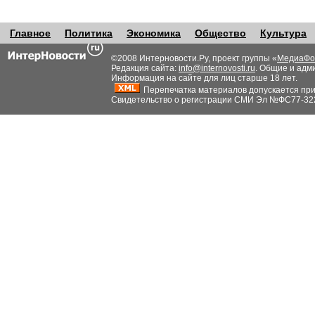
Главное
Политика
Экономика
Общество
Культура
©2008 Интерновости.Ру, проект группы «
МедиаФо
Редакция сайта:
info@internovosti.ru
. Общие и адм
Информация на сайте для лиц старше 18 лет.
Перепечатка материалов допускается при н
Свидетельство о регистрации СМИ Эл №ФС77-32