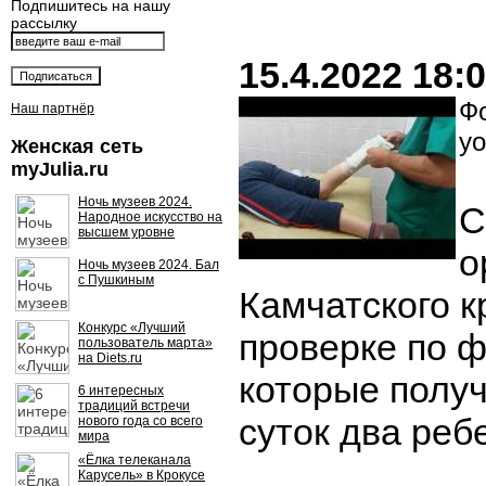
Подпишитесь на нашу
рассылку
15.4.2022 18:
Фо
Наш партнёр
yo
Женская сеть
myJulia.ru
Ночь музеев 2024.
С
Народное искусство на
высшем уровне
о
Ночь музеев 2024. Бал
с Пушкиным
Камчатского к
Конкурс «Лучший
проверке по ф
пользователь марта»
на Diets.ru
которые получ
6 интересных
традиций встречи
суток два реб
нового года со всего
мира
«Ёлка телеканала
Карусель» в Крокусе