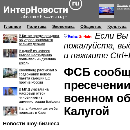
По штату
разруши
Главное
Политика
Экономика
Общество
Культура
Если Вы
В Китае предупреждают
об угрозе конфликта
пожалуйста, вы
великих держав
В одной из кофеен
и нажмите Ctrl+
Львова неожиданно
появилась Анджелина
Джоли
ФСБ сообщ
Bloomberg рассказал о
содержании нового
пакета санкций ЕС
пресечении
против России
В МИД указали на
массовый отток
военном об
чиновников из
администрации Байдена
Калугой
Папа Римский хотел бы
приехать в Киев
Новости шоу-бизнеса