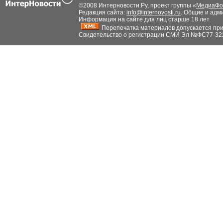
©2008 Интерновости.Ру, проект группы «
МедиаФо
Редакция сайта:
info@internovosti.ru
. Общие и адм
Информация на сайте для лиц старше 18 лет.
Перепечатка материалов допускается при н
Свидетельство о регистрации СМИ Эл №ФС77-32