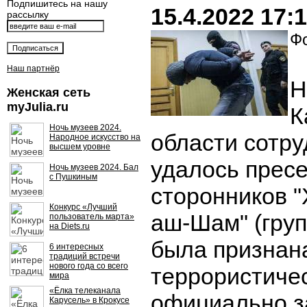
Подпишитесь на нашу
15.4.2022 17:
рассылку
Фо
Наш партнёр
Н
Женская сеть
myJulia.ru
К
Ночь музеев 2024.
области сотр
Народное искусство на
высшем уровне
удалось прес
Ночь музеев 2024. Бал
с Пушкиным
сторонников "
Конкурс «Лучший
аш-Шам" (гру
пользователь марта»
на Diets.ru
была признан
6 интересных
традиций встречи
нового года со всего
террористичес
мира
«Ёлка телеканала
официально з
Карусель» в Крокусе