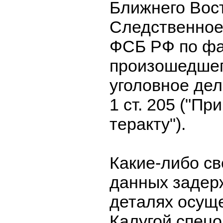
Ближнего Вос
Следственное
ФСБ РФ по фа
произошедшег
уголовное дело 
1 ст. 205 ("Пр
теракту").
Какие-либо св
данных задер
деталях осущ
Калугой спец