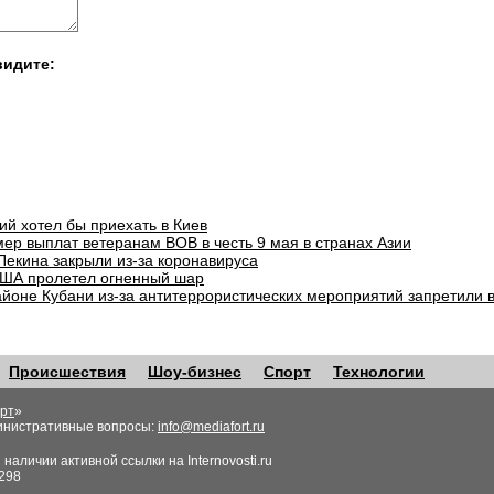
видите:
ий хотел бы приехать в Киев
ер выплат ветеранам ВОВ в честь 9 мая в странах Азии
Пекина закрыли из-за коронавируса
ША пролетел огненный шар
айоне Кубани из-за антитеррористических мероприятий запретили 
Происшествия
Шоу-бизнес
Спорт
Технологии
рт
»
инистративные вопросы:
info@mediafort.ru
аличии активной ссылки на Internovosti.ru
298