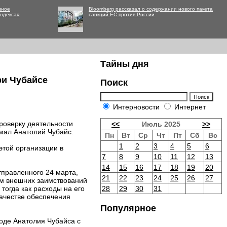
вное
Bloomberg рассказал о содержании нового пакета
Яндекса»
санкций ЕС против России
Тайны дня
ри Чубайсе
Поиск
Интерновости
Интернет
проверку деятельности
<<
Июль 2025
>>
имал Анатолий Чубайс.
Пн
Вт
Ср
Чт
Пт
Сб
Вс
1
2
3
4
5
6
этой организации в
7
8
9
10
11
12
13
14
15
16
17
18
19
20
тправленного 24 марта,
21
22
23
24
25
26
27
ем внешних заимствований
тогда как расходы на его
28
29
30
31
качестве обеспечения
Популярное
оде Анатолия Чубайса с