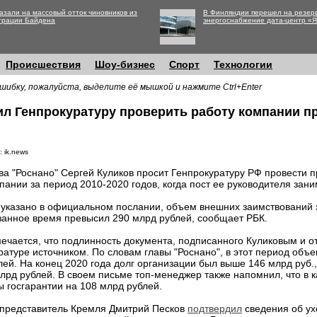
азали на массовый отток чиновников из
В Финляндии перешел на резер
трации Байдена
энергоснабжение дата-центр «
Происшествия
Шоу-бизнес
Спорт
Технологии
шибку, пожалуйста, выделите её мышкой и нажмите Ctrl+Enter
ил Генпрокуратуру проверить работу компании п
 ik.news
ва "Роснано" Сергей Куликов просит Генпрокуратуру РФ провести 
пании за период 2010-2020 годов, когда пост ее руководителя зан
 указано в официальном послании, объем внешних заимствований 
занное время превысил 290 млрд рублей, сообщает РБК.
ечается, что подлинность документа, подписанного Куликовым и о
ратуре источником. По словам главы "Роснано", в этот период объ
й. На конец 2020 года долг организации был выше 146 млрд руб., 
лрд рублей. В своем письме топ-менеджер также напомнил, что в 
 госгарантии на 108 млрд рублей.
представитель Кремля Дмитрий Песков
подтвердил
сведения об ух