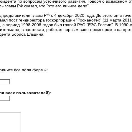
зидента по вопросам устойчивого развития. Говоря о возможном о
ь главы РФ сказал, что "это его личное дело".
цпредставителя главы РФ с 4 декабря 2020 года. До этого он в теч
имал пост гендиректора госкорпорации "Роснанотех" (11 марта 2011
 в период 1998-2008 годов был главой РАО "ЕЭС России". В 1990-х
вительстве, в частности, работал первым вице-премьером и на про
дента Бориса Ельцина.
олните все поля формы:
ля всех пользователей):