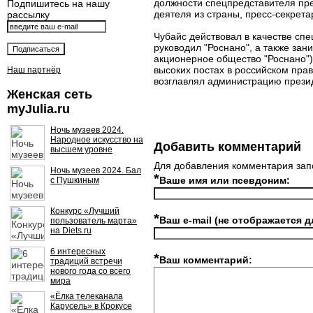
должности спецпредставителя пре
Подпишитесь на нашу
деятеля из страны, пресс-секретар
рассылку
Чубайс действовал в качестве спе
руководил "Роснано", а также зан
акционерное общество "Роснано"),
высоких постах в российском пра
Наш партнёр
возглавлял администрацию прези
Женская сеть
myJulia.ru
Ночь музеев 2024.
Народное искусство на
Добавить комментарий
высшем уровне
Для добавления комментария зап
Ночь музеев 2024. Бал
*
Ваше имя или псевдоним:
с Пушкиным
Конкурс «Лучший
*
Ваш e-mail (не отображается д
пользователь марта»
на Diets.ru
6 интересных
*
Ваш комментарий:
традиций встречи
нового года со всего
мира
«Ёлка телеканала
Карусель» в Крокусе