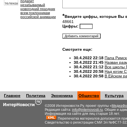
подарит
незабываемый
новогодний праздник
всем поклонникам
*
Введите цифры, которые Вы 
российской анимации
48661
Цифры:
Смотрите еще:
30.4.2022 22:18
Папа Римск
30.4.2022 21:45
Назван разм
30.4.2022 21:12
Все школы 
30.4.2022 20:58
Над югом С
30.4.2022 20:58
В Ейском р
Главное
Политика
Экономика
Общество
Культура
©2008 Интерновости.Ру, проект группы «
МедиаФо
Редакция сайта:
info@internovosti.ru
. Общие и адм
Информация на сайте для лиц старше 18 лет.
Перепечатка материалов допускается при н
Свидетельство о регистрации СМИ Эл №ФС77-32