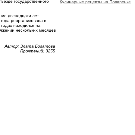
тъезде государственного
Кулинарные рецепты на Поваренке
ение двенадцати лет
 года реорганизована в
 годах находился на
тяжении нескольких месяцев
Автор: Злата Богатова
Прочтений: 3255