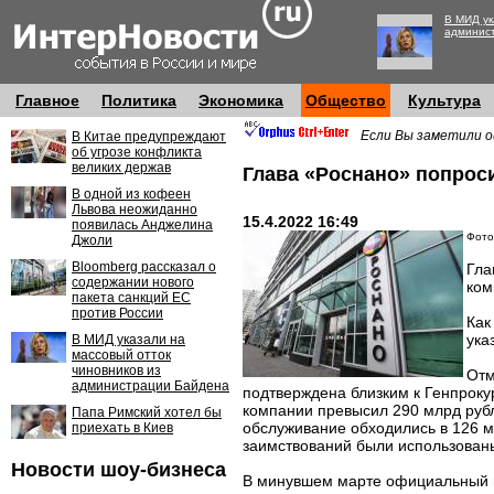
В МИД ук
админис
Главное
Политика
Экономика
Общество
Культура
Если Вы заметили о
В Китае предупреждают
об угрозе конфликта
великих держав
Глава «Роснано» попрос
В одной из кофеен
Львова неожиданно
15.4.2022 16:49
появилась Анджелина
Фото:
Джоли
Bloomberg рассказал о
Гла
содержании нового
ком
пакета санкций ЕС
против России
Как
ука
В МИД указали на
массовый отток
чиновников из
Отм
администрации Байдена
подтверждена близким к Генпроку
компании превысил 290 млрд рубле
Папа Римский хотел бы
обслуживание обходились в 126 м
приехать в Киев
заимствований были использованы
Новости шоу-бизнеса
В минувшем марте официальный 