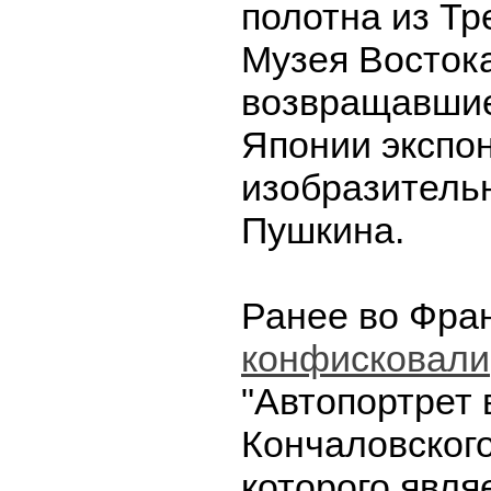
полотна из Тр
Музея Востока
возвращавшие
Японии экспо
изобразительн
Пушкина.
Ранее во Фра
конфисковали
"Автопортрет 
Кончаловског
которого явля