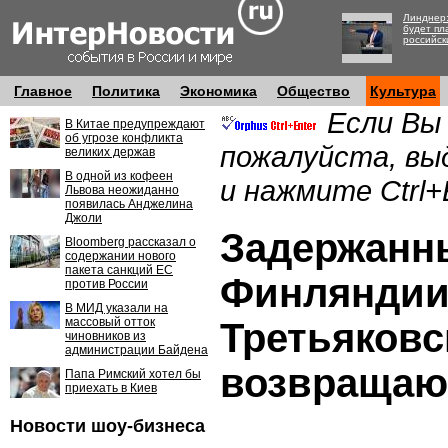
Линднер:
будет пл
российск
Главное
Политика
Экономика
Общество
Культура
Если Вы
В Китае предупреждают
об угрозе конфликта
пожалуйста, вы
великих держав
В одной из кофеен
и нажмите Ctrl+
Львова неожиданно
появилась Анджелина
Джоли
Задержанн
Bloomberg рассказал о
содержании нового
пакета санкций ЕС
Финляндии
против России
В МИД указали на
массовый отток
Третьяковс
чиновников из
администрации Байдена
возвращают
Папа Римский хотел бы
приехать в Киев
Новости шоу-бизнеса