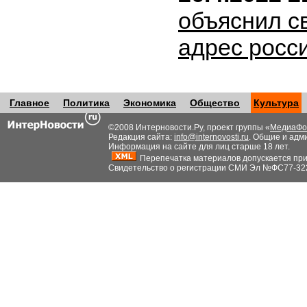
объяснил с
адрес росс
Главное
Политика
Экономика
Общество
Культура
©2008 Интерновости.Ру, проект группы «
МедиаФо
Редакция сайта:
info@internovosti.ru
. Общие и адм
Информация на сайте для лиц старше 18 лет.
Перепечатка материалов допускается при н
Свидетельство о регистрации СМИ Эл №ФС77-32