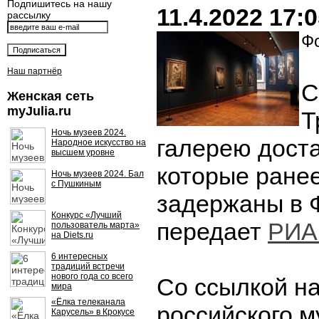
Подпишитесь на нашу
11.4.2022 17:
рассылку
Фо
Наш партнёр
С
Женская сеть
myJulia.ru
Т
Ночь музеев 2024.
галерею доста
Народное искусство на
высшем уровне
которые ране
Ночь музеев 2024. Бал
с Пушкиным
задержаны в 
Конкурс «Лучший
передает
РИА
пользователь марта»
на Diets.ru
6 интересных
традиций встречи
нового года со всего
Со ссылкой на
мира
«Ёлка телеканала
российского м
Карусель» в Крокусе