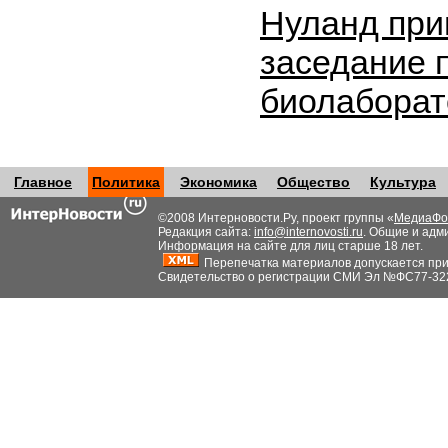
Нуланд при
заседание 
биолабора
Главное
Политика
Экономика
Общество
Культура
©2008 Интерновости.Ру, проект группы «
МедиаФо
Редакция сайта:
info@internovosti.ru
. Общие и адм
Информация на сайте для лиц старше 18 лет.
Перепечатка материалов допускается при н
Свидетельство о регистрации СМИ Эл №ФС77-32