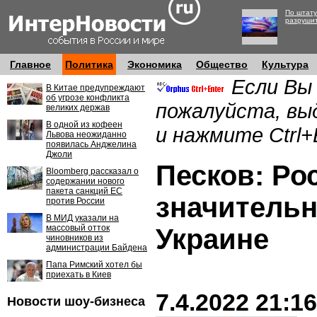
По штату
разруши
Главное
Политика
Экономика
Общество
Культура
Если Вы
В Китае предупреждают
об угрозе конфликта
пожалуйста, вы
великих держав
В одной из кофеен
и нажмите Ctrl+
Львова неожиданно
появилась Анджелина
Джоли
Песков: Ро
Bloomberg рассказал о
содержании нового
пакета санкций ЕС
значительн
против России
В МИД указали на
массовый отток
Украине
чиновников из
администрации Байдена
Папа Римский хотел бы
приехать в Киев
7.4.2022 21:16
Новости шоу-бизнеса