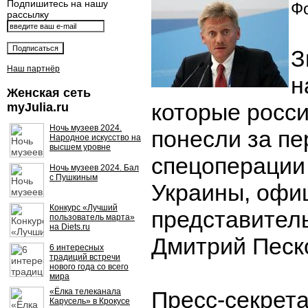
Подпишитесь на нашу
Фо
рассылку
З
Наш партнёр
н
Женская сеть
которые росс
myJulia.ru
Ночь музеев 2024.
понесли за пе
Народное искусство на
высшем уровне
спецоперации
Ночь музеев 2024. Бал
с Пушкиным
Украины, офи
Конкурс «Лучший
представител
пользователь марта»
на Diets.ru
Дмитрий Песк
6 интересных
традиций встречи
нового года со всего
мира
«Ёлка телеканала
Пресс-секрет
Карусель» в Крокусе