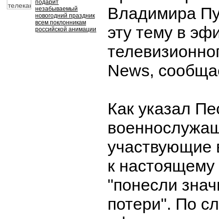
подарит
Владимира Пу
незабываемый
новогодний праздник
всем поклонникам
эту тему в эф
российской анимации
телевизионног
News, сообща
Как указал Пе
военнослужащ
участвующие 
к настоящему
"понесли зна
потери". По с