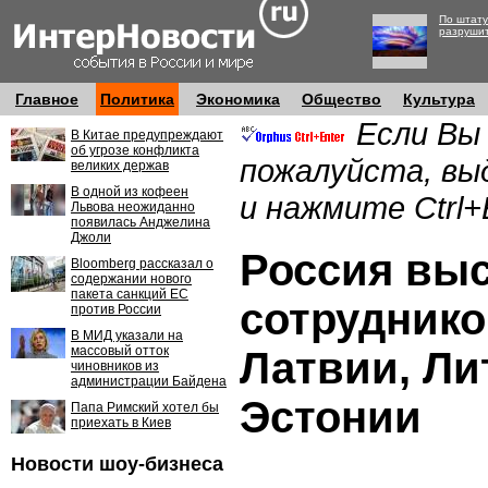
По штату
разруши
Главное
Политика
Экономика
Общество
Культура
Если Вы
В Китае предупреждают
об угрозе конфликта
пожалуйста, вы
великих держав
В одной из кофеен
и нажмите Ctrl+
Львова неожиданно
появилась Анджелина
Джоли
Россия вы
Bloomberg рассказал о
содержании нового
пакета санкций ЕС
сотруднико
против России
В МИД указали на
массовый отток
Латвии, Ли
чиновников из
администрации Байдена
Эстонии
Папа Римский хотел бы
приехать в Киев
Новости шоу-бизнеса