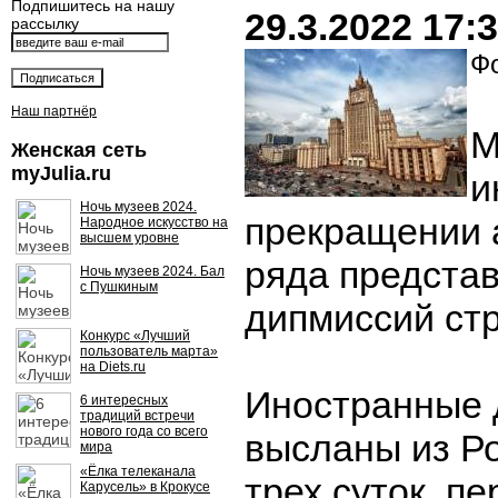
Подпишитесь на нашу
29.3.2022 17:
рассылку
Фо
Наш партнёр
М
Женская сеть
myJulia.ru
и
Ночь музеев 2024.
прекращении 
Народное искусство на
высшем уровне
ряда предста
Ночь музеев 2024. Бал
с Пушкиным
дипмиссий стр
Конкурс «Лучший
пользователь марта»
на Diets.ru
Иностранные 
6 интересных
традиций встречи
нового года со всего
высланы из Ро
мира
«Ёлка телеканала
трех суток, п
Карусель» в Крокусе