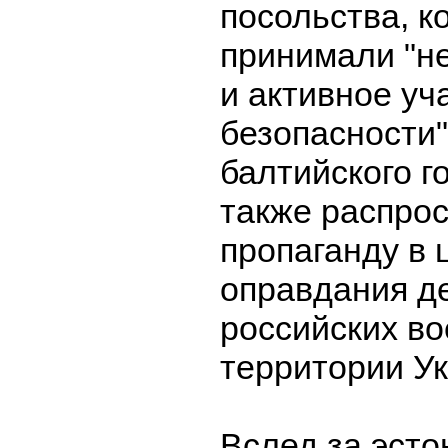
посольства, к
принимали "н
и активное уч
безопасности"
балтийского г
также распро
пропаганду в 
оправдания д
российских в
территории У
Вслед за эсто