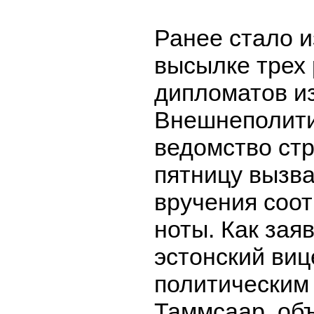
Ранее стало и
высылке трех 
дипломатов из
Внешнеполит
ведомство ст
пятницу вызв
вручения соо
ноты. Как зая
эстонский виц
политическим
Таммсаар, об