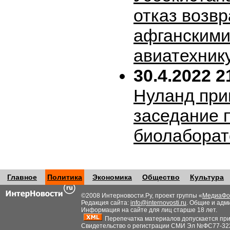
отказ возв
афганскими
авиатехник
30.4.2022 2
Нуланд при
заседание 
биолабора
Главное
Политика
Экономика
Общество
Культура
©2008 Интерновости.Ру, проект группы «
МедиаФо
Редакция сайта:
info@internovosti.ru
. Общие и адм
Информация на сайте для лиц старше 18 лет.
Перепечатка материалов допускается при н
Свидетельство о регистрации СМИ Эл №ФС77-32