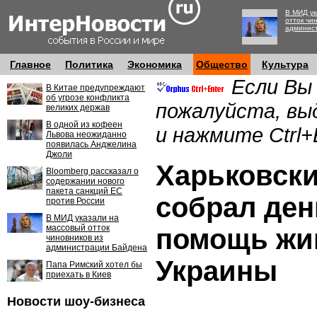
В МИД ук
отток чи
админис
Главное
Политика
Экономика
Общество
Культура
Если Вы
В Китае предупреждают
об угрозе конфликта
пожалуйста, вы
великих держав
В одной из кофеен
и нажмите Ctrl+
Львова неожиданно
появилась Анджелина
Джоли
Харьковски
Bloomberg рассказал о
содержании нового
пакета санкций ЕС
собрал ден
против России
В МИД указали на
массовый отток
помощь жи
чиновников из
администрации Байдена
Украины
Папа Римский хотел бы
приехать в Киев
Новости шоу-бизнеса