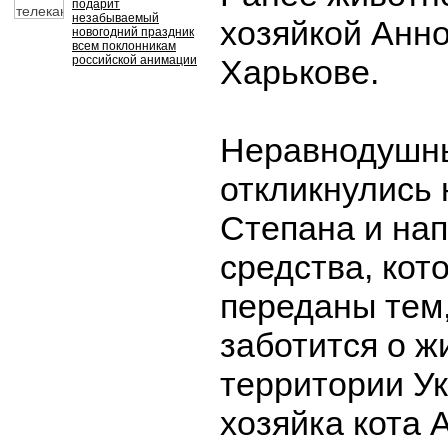
подарит
незабываемый
хозяйкой Анн
новогодний праздник
всем поклонникам
российской анимации
Харькове.
Неравнодушны
откликнулись 
Степана и на
средства, кот
переданы тем,
заботится о ж
территории У
хозяйка кота 