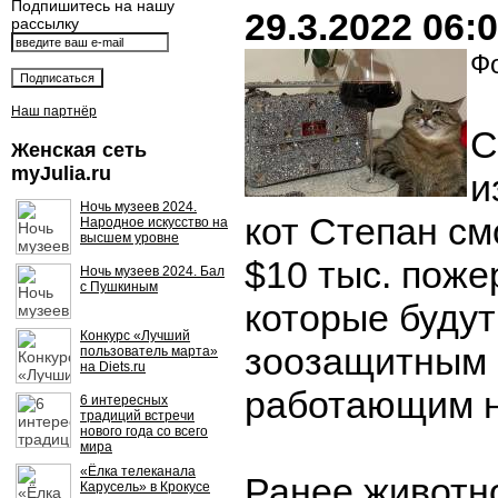
Подпишитесь на нашу
29.3.2022 06:
рассылку
Фо
Наш партнёр
С
Женская сеть
myJulia.ru
и
Ночь музеев 2024.
кот Степан см
Народное искусство на
высшем уровне
$10 тыс. поже
Ночь музеев 2024. Бал
с Пушкиным
которые буду
Конкурс «Лучший
зоозащитным
пользователь марта»
на Diets.ru
работающим н
6 интересных
традиций встречи
нового года со всего
мира
«Ёлка телеканала
Ранее животн
Карусель» в Крокусе