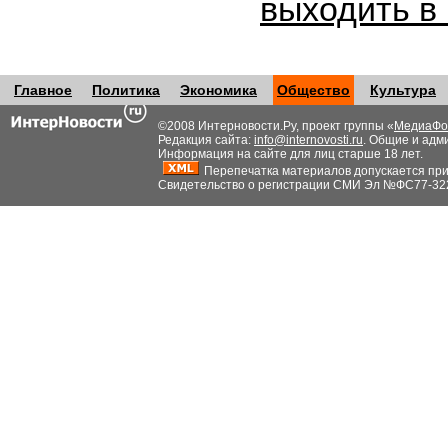
выходить в
Главное
Политика
Экономика
Общество
Культура
©2008 Интерновости.Ру, проект группы «
МедиаФо
Редакция сайта:
info@internovosti.ru
. Общие и адм
Информация на сайте для лиц старше 18 лет.
Перепечатка материалов допускается при н
Свидетельство о регистрации СМИ Эл №ФС77-32