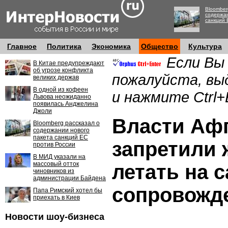
Bloomber
содержан
санкций 
Главное
Политика
Экономика
Общество
Культура
Если Вы
В Китае предупреждают
об угрозе конфликта
пожалуйста, вы
великих держав
В одной из кофеен
и нажмите Ctrl+
Львова неожиданно
появилась Анджелина
Джоли
Власти Аф
Bloomberg рассказал о
содержании нового
пакета санкций ЕС
запретили
против России
В МИД указали на
массовый отток
летать на 
чиновников из
администрации Байдена
сопровожд
Папа Римский хотел бы
приехать в Киев
Новости шоу-бизнеса