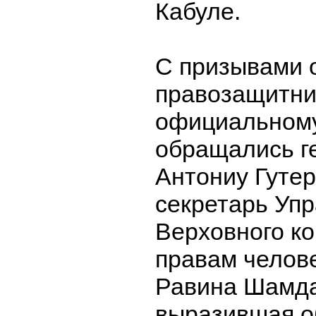
Кабуле.
С призывами 
правозащитни
официальному
обращались г
Антониу Гутер
секретарь Уп
Верховного к
правам челов
Равина Шамда
выразившая о