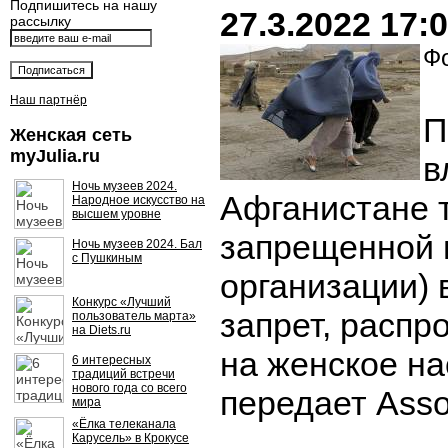
Подпишитесь на нашу
27.3.2022 17:
рассылку
Фо
Наш партнёр
П
Женская сеть
myJulia.ru
в
Ночь музеев 2024.
Афганистане 
Народное искусство на
высшем уровне
запрещенной 
Ночь музеев 2024. Бал
с Пушкиным
организации) 
Конкурс «Лучший
запрет, расп
пользователь марта»
на Diets.ru
на женское на
6 интересных
традиций встречи
нового года со всего
передает Asso
мира
«Ёлка телеканала
Карусель» в Крокусе