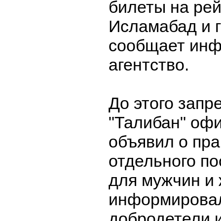
билеты на рей
Исламабад и г
сообщает ин
агентство.
До этого зап
"Талибан" оф
объявил о пр
отдельного п
для мужчин и
информировал
добродетели 