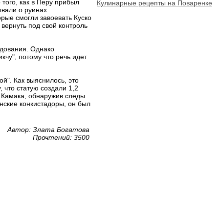
 того, как в Перу прибыл
Кулинарные рецепты на Поваренке
ывали о руинах
рые смогли завоевать Куско
 вернуть под свой контроль
едования. Однако
чу", потому что речь идет
ой". Как выяснилось, это
 что статую создали 1,2
и Камака, обнаружив следы
анские конкистадоры, он был
Автор: Злата Богатова
Прочтений: 3500