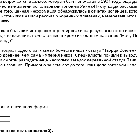
 встречается в атласе, который был напечатан в 1904 году, еще до
местные жители использовали топоним Уайна-Пикчу, когда рассказ
 того, ценная информация обнаружилась в отчетах испанцев, кото
их источников нашли рассказ о коренных племенах, намеревавшихся
икчу.
ва с большим интересом отреагировали на результаты этого иссл
, что изменится уже ставшие широко известным название "Мачу-Пик
ренде".
 возраст
одного из главных божеств инков - статуи "Творца Вселенн
 древнее, чем сама империя инков. Специалисты пришли к выводу,
и смогли разгадать еще несколько загадок деревянной статуи Пач
о изваяния. Примерно за семьсот до того, как идола закопали исп
олните все поля формы:
ля всех пользователей):