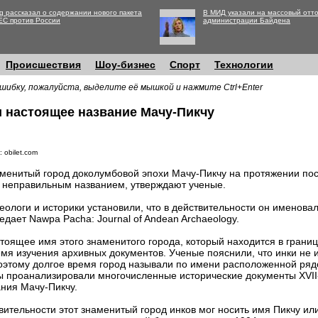
g рассказал о содержании нового пакета
В МИД указали на массовый отто
ЕС против России
администрации Байдена
Происшествия
Шоу-бизнес
Спорт
Технологии
шибку, пожалуйста, выделите её мышкой и нажмите Ctrl+Enter
и настоящее название Мачу-Пикчу
 obilet.com
менитый город доколумбовой эпохи Мачу-Пикчу на протяжении пос
 неправильным названием, утверждают ученые.
еологи и историки установили, что в действительности он именова
едает Nawpa Pacha: Journal of Andean Archaeology.
тоящее имя этого знаменитого города, который находится в грани
мя изучения архивных документов. Ученые пояснили, что инки не 
этому долгое время город называли по имени расположенной рядо
 проанализировали многочисленные исторические документы XVII-X
ния Мачу-Пикчу.
ительности этот знаменитый город инков мог носить имя Пикчу или