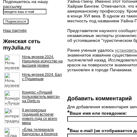
Уайна-Пикчу. Именно этот топоним
Подпишитесь на нашу
Хайрам Бингем. Отмечается, что 
рассылку
американскому профессору. Кроме
в конце XVI века. В одном из так
местность под названием Уайна-П
Представители научного сообщест
Наш партнёр
независимые эксперты усомнились
об устоявшемся "туристическом б
Женская сеть
myJulia.ru
Ранее ученым удалось
установить
знаменитое изваяние существенно
Ночь музеев 2024.
тысячелетий назад. Исследовател
Народное искусство на
красок на поверхности знаменитог
высшем уровне
установлен в городе Пачакамак.
Ночь музеев 2024. Бал
с Пушкиным
Конкурс «Лучший
пользователь марта»
Добавить комментарий
на Diets.ru
Для добавления комментария зап
6 интересных
*
Ваше имя или псевдоним:
традиций встречи
нового года со всего
мира
*
«Ёлка телеканала
Ваш e-mail (не отображается д
Карусель» в Крокусе