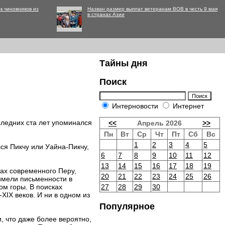
к чиновников из
Назван размер выплат ветеранам ВОВ в честь 9 мая
в странах Азии
Тайны дня
Поиск
Интерновости
Интернет
ледних ста лет упоминался
<<
Апрель 2026
>>
Пн
Вт
Ср
Чт
Пт
Сб
Вс
1
2
3
4
5
лся Пикчу или Уайна-Пикчу,
6
7
8
9
10
11
12
13
14
15
16
17
18
19
цах современного Перу,
20
21
22
23
24
25
26
имели письменности в
м горы. В поисках
27
28
29
30
IX веков. И ни в одном из
Популярное
, что даже более вероятно,