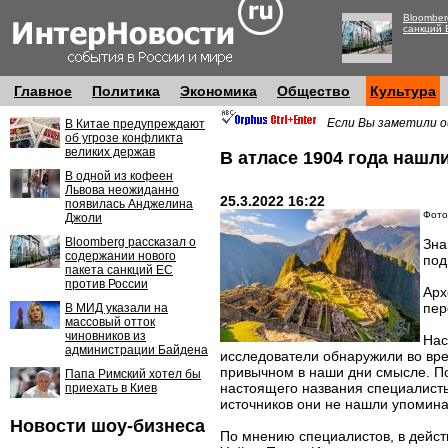
Bloomber
санкций 
Главное
Политика
Экономика
Общество
Культура
Если Вы заметили о
В Китае предупреждают
об угрозе конфликта
великих держав
В атласе 1904 года нашл
В одной из кофеен
Львова неожиданно
25.3.2022 16:22
появилась Анджелина
Фото:
Джоли
Bloomberg рассказал о
Зна
содержании нового
под
пакета санкций ЕС
против России
Арх
пер
В МИД указали на
массовый отток
чиновников из
Нас
администрации Байдена
исследователи обнаружили во вре
привычном в наши дни смысле. По
Папа Римский хотел бы
настоящего названия специалисты
приехать в Киев
источников они не нашли упомина
Новости шоу-бизнеса
По мнению специалистов, в действ