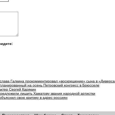
видите:
слава Галкина прокомментировал «воскрешение» сына в «Диверса
планированный на осень Петровский конгресс в Брюсселе
актер Сергей Карякин
предложили лишить Хаматову звания народной артистки
объяснил свою критику в адрес россиян