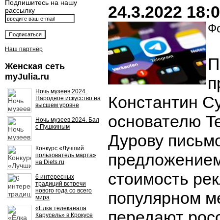
Подпишитесь на нашу
24.3.2022 18:
рассылку
Фо
Наш партнёр
П
Женская сеть
myJulia.ru
п
Ночь музеев 2024.
Константин С
Народное искусство на
высшем уровне
основателю T
Ночь музеев 2024. Бал
с Пушкиным
Дурову письмо
Конкурс «Лучший
предложением
пользователь марта»
на Diets.ru
стоимость ре
6 интересных
традиций встречи
нового года со всего
популярном м
мира
«Ёлка телеканала
передают рос
Карусель» в Крокусе