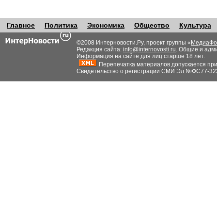
Главное
Политика
Экономика
Общество
Культура
©2008 Интерновости.Ру, проект группы «
МедиаФо
Редакция сайта:
info@internovosti.ru
. Общие и адм
Информация на сайте для лиц старше 18 лет.
Перепечатка материалов допускается при н
Свидетельство о регистрации СМИ Эл №ФС77-32