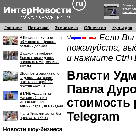
Линднер:
будет пл
российск
Главное
Политика
Экономика
Общество
Культура
Если Вы
В Китае предупреждают
об угрозе конфликта
пожалуйста, вы
великих держав
В одной из кофеен
и нажмите Ctrl+
Львова неожиданно
появилась Анджелина
Джоли
Власти Удм
Bloomberg рассказал о
содержании нового
пакета санкций ЕС
Павла Дуро
против России
В МИД указали на
массовый отток
стоимость 
чиновников из
администрации Байдена
Telegram
Папа Римский хотел бы
приехать в Киев
Новости шоу-бизнеса