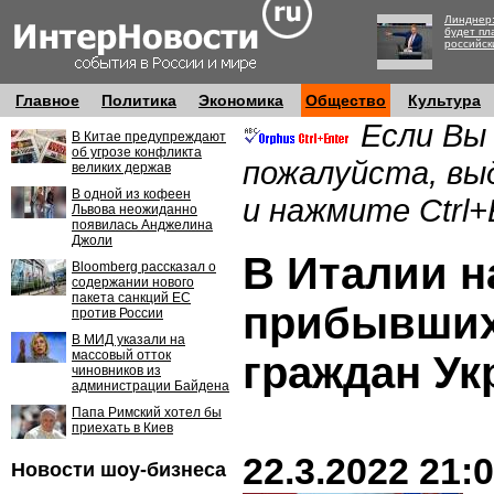
Линднер:
будет пл
российск
Главное
Политика
Экономика
Общество
Культура
Если Вы
В Китае предупреждают
об угрозе конфликта
пожалуйста, вы
великих держав
В одной из кофеен
и нажмите Ctrl+
Львова неожиданно
появилась Анджелина
Джоли
В Италии н
Bloomberg рассказал о
содержании нового
пакета санкций ЕС
прибывших
против России
В МИД указали на
массовый отток
граждан У
чиновников из
администрации Байдена
Папа Римский хотел бы
приехать в Киев
22.3.2022 21:
Новости шоу-бизнеса