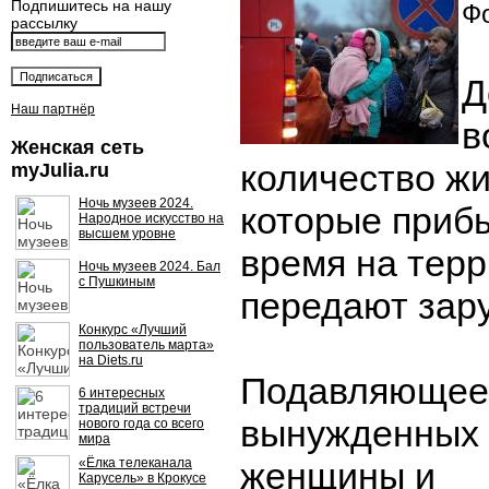
Подпишитесь на нашу
Фо
рассылку
Д
Наш партнёр
в
Женская сеть
количество ж
myJulia.ru
Ночь музеев 2024.
которые приб
Народное искусство на
высшем уровне
время на тер
Ночь музеев 2024. Бал
с Пушкиным
передают зар
Конкурс «Лучший
пользователь марта»
на Diets.ru
Подавляющее
6 интересных
традиций встречи
вынужденных
нового года со всего
мира
«Ёлка телеканала
женщины и
Карусель» в Крокусе