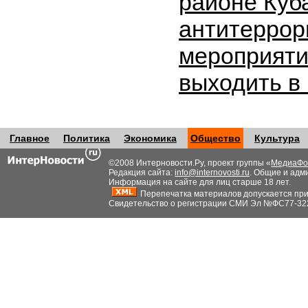
районе Куб
антитеррор
мероприяти
выходить в
Главное
Политика
Экономика
Общество
Культура
©2008 Интерновости.Ру, проект группы «
МедиаФо
Редакция сайта:
info@internovosti.ru
. Общие и адм
Информация на сайте для лиц старше 18 лет.
Перепечатка материалов допускается при н
Свидетельство о регистрации СМИ Эл №ФС77-32