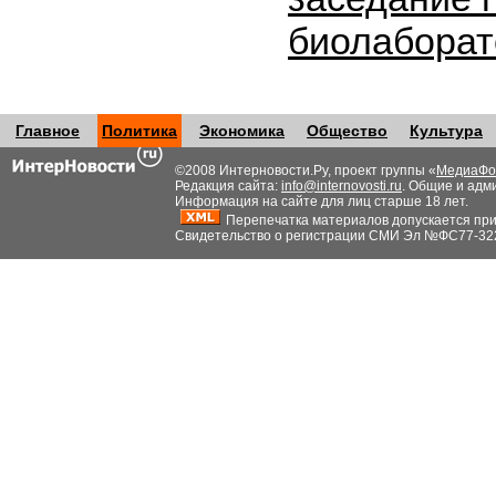
биолабора
Главное
Политика
Экономика
Общество
Культура
©2008 Интерновости.Ру, проект группы «
МедиаФо
Редакция сайта:
info@internovosti.ru
. Общие и адм
Информация на сайте для лиц старше 18 лет.
Перепечатка материалов допускается при н
Свидетельство о регистрации СМИ Эл №ФС77-32