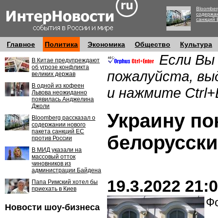
Bloomber
содержан
санкций 
Главное
Политика
Экономика
Общество
Культура
Если Вы
В Китае предупреждают
об угрозе конфликта
пожалуйста, вы
великих держав
В одной из кофеен
и нажмите Ctrl+
Львова неожиданно
появилась Анджелина
Джоли
Украину по
Bloomberg рассказал о
содержании нового
пакета санкций ЕС
белорусск
против России
В МИД указали на
массовый отток
чиновников из
администрации Байдена
19.3.2022 21:
Папа Римский хотел бы
приехать в Киев
Фо
Новости шоу-бизнеса