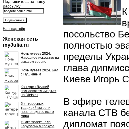
Подпишитесь на нашу
рассылку
К
в
Наш партнёр
посольство Б
Женская сеть
полностью эв
myJulia.ru
пределы Укра
Ночь музеев 2024.
Народное искусство на
высшем уровне
глава дипмисс
Ночь музеев 2024. Бал
с Пушкиным
Киеве Игорь С
Конкурс «Лучший
пользователь марта»
на Diets.ru
В эфире теле
6 интересных
традиций встречи
канала СТВ б
нового года со всего
мира
дипломат пояс
«Ёлка телеканала
Карусель» в Крокусе