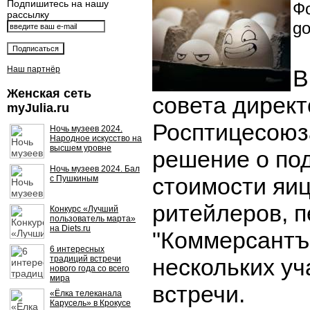
Подпишитесь на нашу
Фо
рассылку
go
Наш партнёр
В
Женская сеть
совета дирек
myJulia.ru
Росптицесоюз
Ночь музеев 2024.
Народное искусство на
высшем уровне
решение о по
Ночь музеев 2024. Бал
стоимости яиц
с Пушкиным
ритейлеров, 
Конкурс «Лучший
пользователь марта»
на Diets.ru
"Коммерсантъ"
6 интересных
традиций встречи
нескольких уч
нового года со всего
мира
встречи.
«Ёлка телеканала
Карусель» в Крокусе