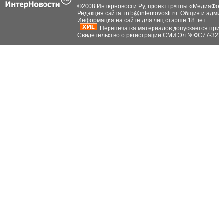
©2008 Интерновости.Ру, проект группы «
МедиаФо
Редакция сайта:
info@internovosti.ru
. Общие и адм
Информация на сайте для лиц старше 18 лет.
Перепечатка материалов допускается при н
Свидетельство о регистрации СМИ Эл №ФС77-32