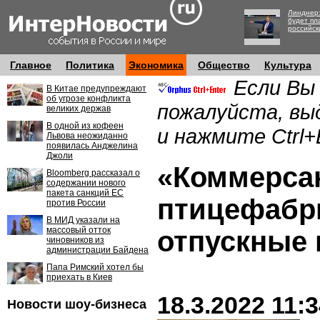
Линднер:
будет пл
российск
Главное
Политика
Экономика
Общество
Культура
Если Вы
В Китае предупреждают
об угрозе конфликта
пожалуйста, вы
великих держав
В одной из кофеен
и нажмите Ctrl+
Львова неожиданно
появилась Анджелина
Джоли
«Коммерса
Bloomberg рассказал о
содержании нового
пакета санкций ЕС
птицефабр
против России
В МИД указали на
массовый отток
отпускные 
чиновников из
администрации Байдена
Папа Римский хотел бы
приехать в Киев
18.3.2022 11:
Новости шоу-бизнеса