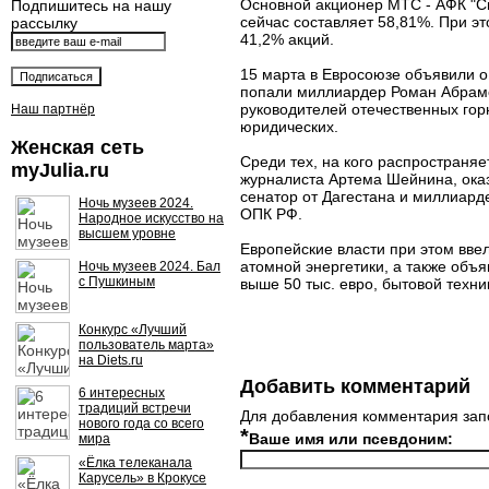
Основной акционер МТС - АФК "Си
Подпишитесь на нашу
сейчас составляет 58,81%. При э
рассылку
41,2% акций.
15 марта в Евросоюзе объявили о
попали миллиардер Роман Абрамов
руководителей отечественных гор
Наш партнёр
юридических.
Женская сеть
Среди тех, на кого распространя
myJulia.ru
журналиста Артема Шейнина, ока
сенатор от Дагестана и миллиард
Ночь музеев 2024.
ОПК РФ.
Народное искусство на
высшем уровне
Европейские власти при этом ввел
атомной энергетики, а также объ
Ночь музеев 2024. Бал
с Пушкиным
выше 50 тыс. евро, бытовой техни
Конкурс «Лучший
пользователь марта»
на Diets.ru
Добавить комментарий
6 интересных
традиций встречи
Для добавления комментария зап
нового года со всего
*
Ваше имя или псевдоним:
мира
«Ёлка телеканала
Карусель» в Крокусе