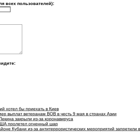
ля всех пользователей):
видите:
ий хотел бы приехать в Киев
ер выплат ветеранам ВОВ в честь 9 мая в странах Азии
Пекина закрыли из-за коронавируса
ША пролетел огненный шар
айоне Кубани из-за антитеррористических мероприятий запретили 