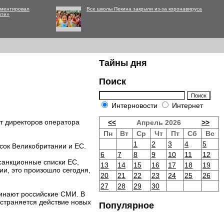
мментировал
Все школы Пекина закрыли из-за коронавируса
нте»
Тайны дня
Поиск
Интерновости
Интернет
т директоров оператора
<<
Апрель 2026
>>
Пн
Вт
Ср
Чт
Пт
Сб
Вс
1
2
3
4
5
сок Великобритании и ЕС.
6
7
8
9
10
11
12
 санкционные списки ЕС,
13
14
15
16
17
18
19
и, это произошло сегодня,
20
21
22
23
24
25
26
27
28
29
30
минают российские СМИ. В
ространяется действие новых
Популярное