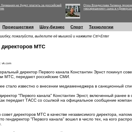
 Германия не будет платить за российский
Отец Владислава Галкина проко
лях
«воскрешение» сына в «Диверса
Происшествия
Шоу-бизнес
Спорт
Технологии
шибку, пожалуйста, выделите её мышкой и нажмите Ctrl+Enter
а директоров МТС
: vk.com
еральный директор Первого канала Константин Эрнст покинул сове
зи МТС, передают российские СМИ.
ее стало известно о внесении медиаменеджера в санкционный спи
директор "Первого канала" Константин Эрнст, включенный ранее в
Как передает ТАСС со ссылкой на официальное сообщение компани
в совет директоров МТС в качестве независимого директора, напо
 что гендиректор "Первого канала" вошел в число тех, на кого расп
.