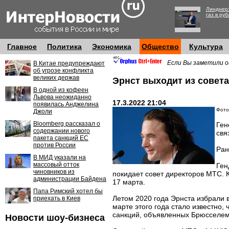
Линднер:
газ в руб
Главное
Политика
Экономика
Общество
Культура
Если Вы заметили о
В Китае предупреждают
об угрозе конфликта
великих держав
Эрнст выходит из совет
В одной из кофеен
Львова неожиданно
17.3.2022 21:04
появилась Анджелина
Фото
Джоли
Bloomberg рассказал о
Ген
содержании нового
свя
пакета санкций ЕС
против России
Ран
В МИД указали на
массовый отток
Ген
чиновников из
покидает совет директоров МТС. 
администрации Байдена
17 марта.
Папа Римский хотел бы
Летом 2020 года Эрнста избрали 
приехать в Киев
марте этого года стало известно,
санкций, объявленных Брюсселем
Новости шоу-бизнеса