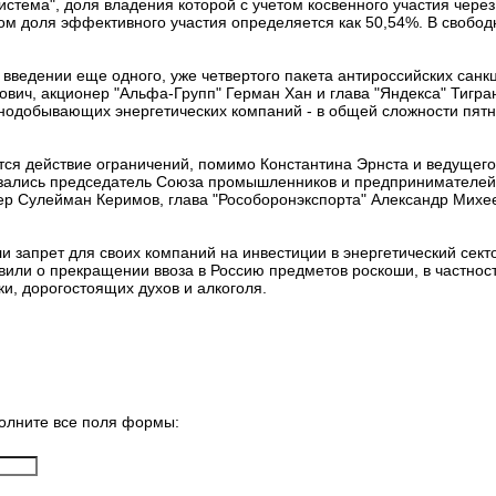
стема", доля владения которой с учетом косвенного участия чере
том доля эффективного участия определяется как 50,54%. В своб
 введении еще одного, уже четвертого пакета антироссийских санк
ич, акционер "Альфа-Групп" Герман Хан и глава "Яндекса" Тигра
нодобывающих энергетических компаний - в общей сложности пятн
ется действие ограничений, помимо Константина Эрнста и ведущего
зались председатель Союза промышленников и предпринимателей
ер Сулейман Керимов, глава "Рособоронэкспорта" Александр Михе
и запрет для своих компаний на инвестиции в энергетический сек
явили о прекращении ввоза в Россию предметов роскоши, в частно
ки, дорогостоящих духов и алкоголя.
олните все поля формы: