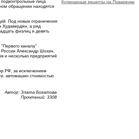
з подконтрольные лица
Кулинарные рецепты на Поваренке
одном обращении находятся
ций. Под новые ограничения
н Худавердян, а ряд
адцать физлиц и девять
 "Первого канала"
 России Александр Шохин,
ев и несколько предприятий
тор РФ, за исключением
сти, автомашин стоимостью
Автор: Злата Богатова
Прочтений: 3308