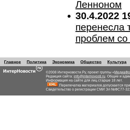
Ленноном
30.4.2022 1
перенесла т
проблем со
Главное
Политика
Экономика
Общество
Культура
©2008 Интерновости.Ру, проект группы «
МедиаФо
Редакция сайта:
info@internovosti.ru
. Общие и адм
Информация на сайте для лиц старше 18 лет.
Перепечатка материалов допускается при н
Свидетельство о регистрации СМИ Эл №ФС77-32