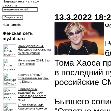
Подпишитесь на нашу
рассылку
13.3.2022 18:
Ф
Наш партнёр
Женская сеть
myJulia.ru
Р
Ночь музеев 2024.
Народное искусство на
б
высшем уровне
Тома Хаоса п
Ночь музеев 2024. Бал
с Пушкиным
в последний п
Конкурс «Лучший
пользователь марта»
российские С
на Diets.ru
6 интересных
традиций встречи
нового года со всего
Бывшего соли
мира
«Ёлка телеканала
Карусель» в Крокусе