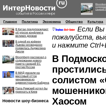
Bloomber
содержан
санкций 
Главное
Политика
Экономика
Общество
Культура
Если Вы
В Китае предупреждают
об угрозе конфликта
пожалуйста, вы
великих держав
В одной из кофеен
и нажмите Ctrl+
Львова неожиданно
появилась Анджелина
Джоли
В Подмоск
Bloomberg рассказал о
содержании нового
пакета санкций ЕС
простилис
против России
В МИД указали на
массовый отток
солистом 
чиновников из
администрации Байдена
мошеннико
Папа Римский хотел бы
приехать в Киев
Хаосом
Новости шоу-бизнеса