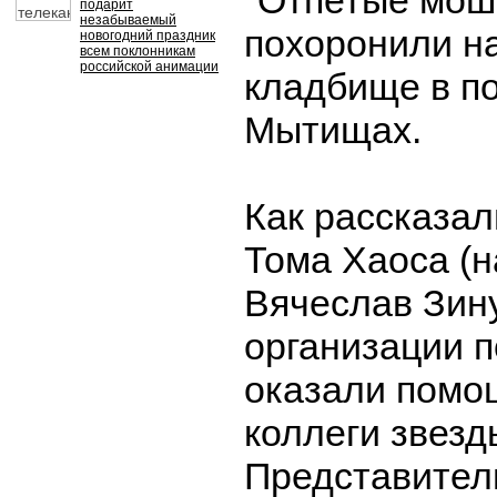
"Отпетые мош
подарит
незабываемый
похоронили н
новогодний праздник
всем поклонникам
российской анимации
кладбище в п
Мытищах.
Как рассказал
Тома Хаоса (
Вячеслав Зину
организации 
оказали помо
коллеги звезд
Представител