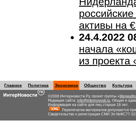
Нидерланда
российские
активы на 
24.4.2022 0
начала «ко
из проекта
Главное
Политика
Экономика
Общество
Культура
©2008 Интерновости.Ру, проект группы «
МедиаФо
Редакция сайта:
info@internovosti.ru
. Общие и адм
Информация на сайте для лиц старше 18 лет.
Перепечатка материалов допускается при н
Свидетельство о регистрации СМИ Эл №ФС77-32