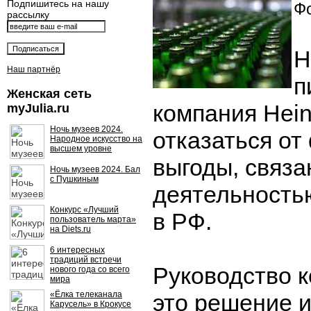
Подпишитесь на нашу
Фо
рассылку
Н
Наш партнёр
п
Женская сеть
компания Hei
myJulia.ru
Ночь музеев 2024.
отказаться от
Народное искусство на
высшем уровне
выгоды, связа
Ночь музеев 2024. Бал
с Пушкиным
деятельность
Конкурс «Лучший
в РФ.
пользователь марта»
на Diets.ru
6 интересных
традиций встречи
Руководство 
нового года со всего
мира
«Ёлка телеканала
это решение и
Карусель» в Крокусе