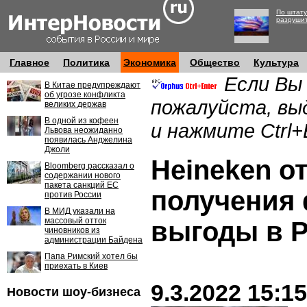
По штату
разруши
Главное
Политика
Экономика
Общество
Культура
Если Вы
В Китае предупреждают
об угрозе конфликта
пожалуйста, вы
великих держав
В одной из кофеен
и нажмите Ctrl+
Львова неожиданно
появилась Анджелина
Джоли
Heineken о
Bloomberg рассказал о
содержании нового
пакета санкций ЕС
получения
против России
В МИД указали на
массовый отток
выгоды в 
чиновников из
администрации Байдена
Папа Римский хотел бы
приехать в Киев
9.3.2022 15:15
Новости шоу-бизнеса