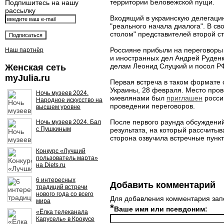
территории Беловежской пущи.
Подпишитесь на нашу
рассылку
Входящий в украинскую делегаци
"реального начала диалога". В сво
столом" представителей второй с
Россияне прибыли на переговоры 
Наш партнёр
и иностранных дел Андрей Руден
делам Леонид Слуцкий и посол РФ
Женская сеть
myJulia.ru
Первая встреча в таком формате 
Украины, 28 февраля. Место про
Ночь музеев 2024.
киевлянами был
приглашен
росси
Народное искусство на
проведении переговоров.
высшем уровне
После первого раунда обсуждени
Ночь музеев 2024. Бал
с Пушкиным
результата, на который рассчитыв
сторона озвучила встречные пунк
Конкурс «Лучший
пользователь марта»
на Diets.ru
6 интересных
Добавить комментарий
традиций встречи
нового года со всего
Для добавления комментария зап
мира
*
Ваше имя или псевдоним:
«Ёлка телеканала
Карусель» в Крокусе