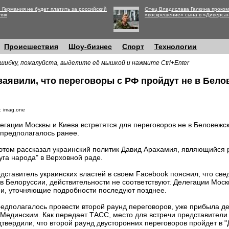
 Германия не будет платить за российский
Отец Владислава Галкина проко
лях
«воскрешение» сына в «Диверса
Происшествия
Шоу-бизнес
Спорт
Технологии
шибку, пожалуйста, выделите её мышкой и нажмите Ctrl+Enter
заявили, что переговоры с РФ пройдут не в Бел
: imag.one
егации Москвы и Киева встретятся для переговоров не в Беловежск
 предполагалось ранее.
этом рассказал украинский политик Давид Арахамия, являющийся
уга народа" в Верховной раде.
дставитель украинских властей в своем Facebook пояснил, что све
 Белоруссии, действительности не соответствуют. Делегации Москв
ии, уточняющие подробности последуют позднее.
едполагалось провести второй раунд переговоров, уже прибыла дел
Мединским. Как передает ТАСС, место для встречи представители
твердили, что второй раунд двусторонних переговоров пройдет в "