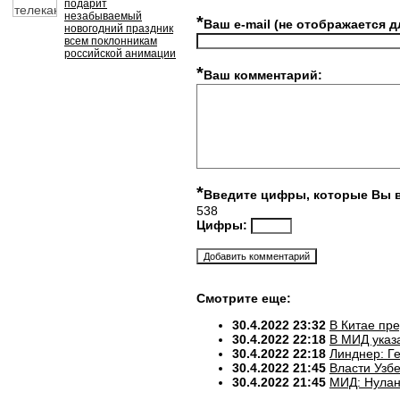
подарит
незабываемый
*
Ваш e-mail (не отображается д
новогодний праздник
всем поклонникам
российской анимации
*
Ваш комментарий:
*
Введите цифры, которые Вы 
538
Цифры:
Смотрите еще:
30.4.2022 23:32
В Китае пр
30.4.2022 22:18
В МИД указ
30.4.2022 22:18
Линднер: Ге
30.4.2022 21:45
Власти Узб
30.4.2022 21:45
МИД: Нулан