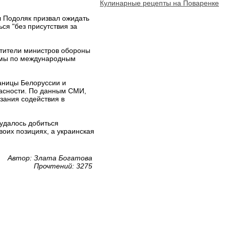
Кулинарные рецепты на Поваренке
 Подоляк призвал ожидать
ься "без присутствия за
стители министров обороны
думы по международным
раницы Белоруссии и
пасности. По данным СМИ,
зания содействия в
 удалось добиться
воих позициях, а украинская
Автор: Злата Богатова
Прочтений: 3275