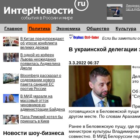
Линднер:
газ в руб
Главное
Политика
Экономика
Общество
Культура
Если Вы заметили о
В Китае предупреждают
об угрозе конфликта
великих держав
В украинской делегации 
В одной из кофеен
Львова неожиданно
3.3.2022 06:37
появилась Анджелина
Фото
Джоли
Bloomberg рассказал о
Дел
содержании нового
это
пакета санкций ЕС
против России
Об 
"Сл
В МИД указали на
массовый отток
чиновников из
Пре
администрации Байдена
готовящихся в Беловежской пущи в
другом месте. По словам Арахам
Папа Римский хотел бы
приехать в Киев
Ранее в Беловежскую пущу, где пр
министром культуры Владимиром 
Новости шоу-бизнеса
совместно. В МИД Белоруссии под