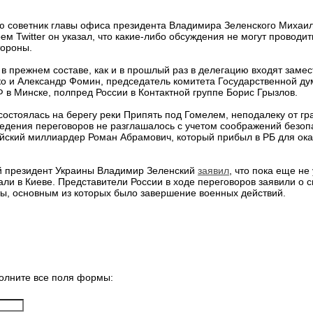
ю советник главы офиса президента Владимира Зеленского Михаил
ем Twitter он указал, что какие-либо обсуждения не могут проводит
тороны.
в прежнем составе, как и в прошлый раз в делегацию входят заме
ко и Александр Фомин, председатель комитета Государственной 
 в Минске, полпред России в Контактной группе Борис Грызлов.
состоялась на берегу реки Припять под Гомелем, неподалеку от г
ведения переговоров не разглашалось с учетом соображений безо
йский миллиардер Роман Абрамович, который прибыл в РБ для ока
й президент Украины Владимир Зеленский
заявил
, что пока еще не
али в Киеве. Представители России в ходе переговоров заявили о с
ты, основным из которых было завершение военных действий.
олните все поля формы: