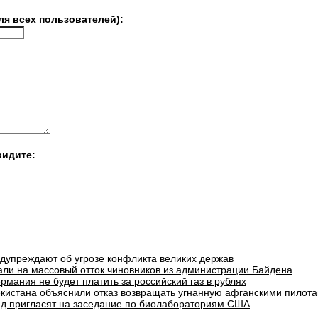
ля всех пользователей):
видите:
едупреждают об угрозе конфликта великих держав
али на массовый отток чиновников из администрации Байдена
рмания не будет платить за российский газ в рублях
екистана объяснили отказ возвращать угнанную афганскими пилота
д пригласят на заседание по биолабораториям США