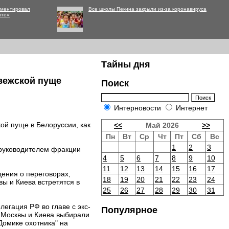
мментировал
Все школы Пекина закрыли из-за коронавируса
нте»
Тайны дня
овежской пуще
Поиск
Интерновости
Интернет
ой пуще в Белоруссии, как
<<
Май 2026
>>
Пн
Вт
Ср
Чт
Пт
Сб
Вс
1
2
3
 руководителем фракции
4
5
6
7
8
9
10
11
12
13
14
15
16
17
дения о переговорах,
18
19
20
21
22
23
24
ы и Киева встретятся в
25
26
27
28
29
30
31
егация РФ во главе с экс-
Популярное
 Москвы и Киева выбирали
Домике охотника" на