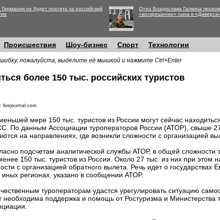
 Германия не будет платить за российский
Отец Владислава Галкина проко
лях
«воскрешение» сына в «Диверса
Происшествия
Шоу-бизнес
Спорт
Технологии
шибку, пожалуйста, выделите её мышкой и нажмите Ctrl+Enter
ться более 150 тыс. российских туристов
 livejournal.com
меньшей мере 150 тыс. туристов из России могут сейчас находитьс
С. По данным Ассоциации туроператоров России (АТОР), свыше 27
аются на направлениях, где возникли сложности с организацией вы
ласно подсчетам аналитической службы АТОР, в общей сложности 
менее 150 тыс. туристов из России. Около 27 тыс. из них при этом н
ости с организацией обратного вылета. Речь идет о государствах Е
иных регионах, указано в сообщении АТОР.
ечественным туроператорам удастся урегулировать ситуацию самос
ет необходима поддержка и помощь от Ростуризма и Министерства 
оциации.