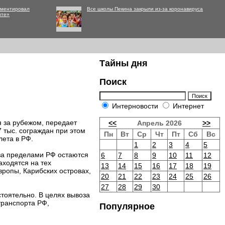
мментировал
Все школы Пекина закрыли из-за коронавируса
нте»
Тайны дня
Поиск
Интерновости
Интернет
я за рубежом, передает
<<
Апрель 2026
>>
 тыс. сограждан при этом
Пн
Вт
Ср
Чт
Пт
Сб
Вс
лета в РФ.
1
2
3
4
5
за пределами РФ остаются
6
7
8
9
10
11
12
аходятся на тех
13
14
15
16
17
18
19
вропы, Карибских островах,
20
21
22
23
24
25
26
27
28
29
30
тоятельно. В целях вывоза
транспорта РФ,
Популярное