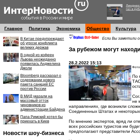
Линднер:
газ в руб
Главное
Политика
Экономика
Общество
Культура
Если Вы заметили о
В Китае предупреждают
об угрозе конфликта
великих держав
За рубежом могут находи
В одной из кофеен
Львова неожиданно
28.2.2022 15:13
появилась Анджелина
Фото:
Джоли
Bloomberg рассказал о
По 
содержании нового
ТАС
пакета санкций ЕС
ост
против России
Сог
В МИД указали на
массовый отток
не 
чиновников из
направлениях, где возникли сложн
администрации Байдена
Соединенных Штатах и некоторых 
Папа Римский хотел бы
По мнению экспертов, вряд ли от
приехать в Киев
всех российских туристов им буд
предполагают представители Асс
Новости шоу-бизнеса