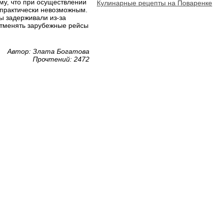
му, что при осуществлении
Кулинарные рецепты на Поваренке
 практически невозможным.
ы задерживали из-за
отменять зарубежные рейсы
Автор: Злата Богатова
Прочтений: 2472