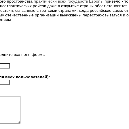
ного пространства
практически всех государств Европы
привело к то
сатлантических рейсов даже в открытые страны облет становится
ствия, связанные с третьими странами, когда российские самолет
ому отечественные организации вынуждены перестраховываться и 
ениям.
олните все поля формы:
ля всех пользователей):