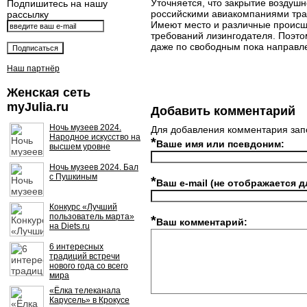
Уточняется, что закрытие воздуш
Подпишитесь на нашу
российскими авиакомпаниями тран
рассылку
Имеют место и различные происше
требований лизингодателя. Поэт
даже по свободным пока направл
Наш партнёр
Женская сеть
myJulia.ru
Добавить комментарий
Ночь музеев 2024.
Для добавления комментария зап
Народное искусство на
*
Ваше имя или псевдоним:
высшем уровне
Ночь музеев 2024. Бал
с Пушкиным
*
Ваш e-mail (не отображается д
Конкурс «Лучший
пользователь марта»
*
Ваш комментарий:
на Diets.ru
6 интересных
традиций встречи
нового года со всего
мира
«Ёлка телеканала
Карусель» в Крокусе