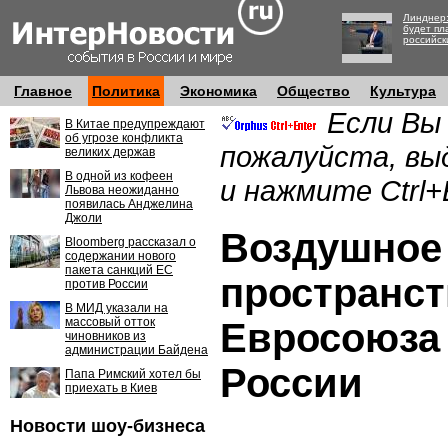
Линднер:
будет пл
российск
Главное
Политика
Экономика
Общество
Культура
Если Вы
В Китае предупреждают
об угрозе конфликта
пожалуйста, вы
великих держав
В одной из кофеен
и нажмите Ctrl+
Львова неожиданно
появилась Анджелина
Джоли
Воздушное
Bloomberg рассказал о
содержании нового
пакета санкций ЕС
пространст
против России
В МИД указали на
массовый отток
Евросоюза
чиновников из
администрации Байдена
России
Папа Римский хотел бы
приехать в Киев
Новости шоу-бизнеса