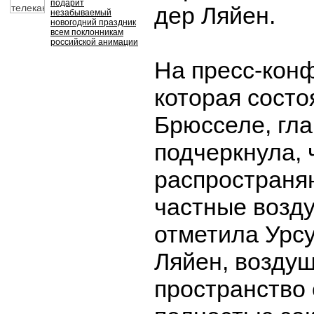
подарит
дер Ляйен.
незабываемый
новогодний праздник
всем поклонникам
российской анимации
На пресс-кон
которая состо
Брюсселе, гла
подчеркнула, 
распространя
частные возду
отметила Урс
Ляйен, возду
пространство