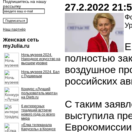
Подпишитесь на нашу
27.2.2022 21:
рассылку
Фо
У
Наш партнёр
Женская сеть
Е
myJulia.ru
полностью за
Ночь музеев 2024.
Народное искусство на
высшем уровне
воздушное пр
Ночь музеев 2024. Бал
с Пушкиным
российских а
Конкурс «Лучший
пользователь марта»
на Diets.ru
С таким заяв
6 интересных
традиций встречи
выступила пр
нового года со всего
мира
Еврокомиссии
«Ёлка телеканала
Карусель» в Крокусе