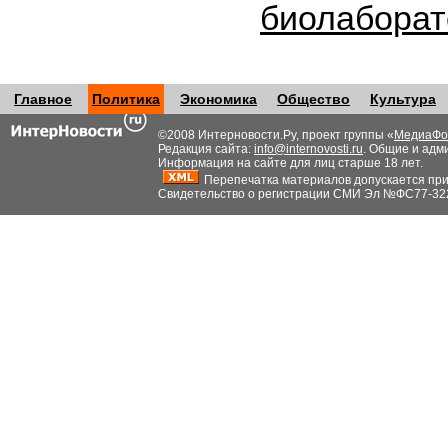
биолабора
Главное
Политика
Экономика
Общество
Культура
©2008 Интерновости.Ру, проект группы «
МедиаФо
Редакция сайта:
info@internovosti.ru
. Общие и адм
Информация на сайте для лиц старше 18 лет.
Перепечатка материалов допускается при н
Свидетельство о регистрации СМИ Эл №ФС77-32