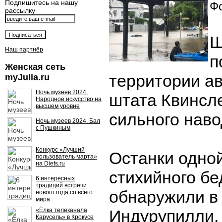
Подпишитесь на нашу
Фо
рассылку
Ш
Наш партнёр
п
Женская сеть
территории а
myJulia.ru
Ночь музеев 2024.
штата Квинсле
Народное искусство на
высшем уровне
сильного наво
Ночь музеев 2024. Бал
с Пушкиным
Конкурс «Лучший
Останки одной
пользователь марта»
на Diets.ru
стихийного бе
6 интересных
традиций встречи
обнаружили в
нового года со всего
мира
«Ёлка телеканала
Индурупилли,
Карусель» в Крокусе