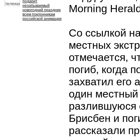
подарит
Morning Herald
незабываемый
новогодний праздник
всем поклонникам
российской анимации
Со ссылкой на
местных экст
отмечается, ч
погиб, когда п
захватил его 
один местный 
разлившуюся 
Брисбен и пог
рассказали п