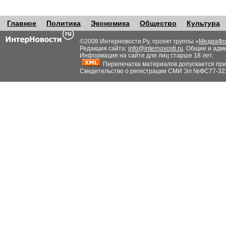
Главное
Политика
Экономика
Общество
Культура
©2008 Интерновости.Ру, проект группы «
МедиаФо
Редакция сайта:
info@internovosti.ru
. Общие и адм
Информация на сайте для лиц старше 18 лет.
Перепечатка материалов допускается при н
Свидетельство о регистрации СМИ Эл №ФС77-32