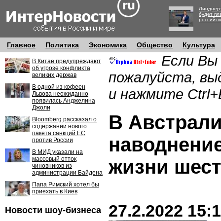
Линднер:
будет пл
российск
Главное
Политика
Экономика
Общество
Культура
Если Вы
В Китае предупреждают
об угрозе конфликта
пожалуйста, вы
великих держав
В одной из кофеен
и нажмите Ctrl+
Львова неожиданно
появилась Анджелина
Джоли
В Австрал
Bloomberg рассказал о
содержании нового
пакета санкций ЕС
наводнение
против России
В МИД указали на
массовый отток
жизни шест
чиновников из
администрации Байдена
Папа Римский хотел бы
приехать в Киев
27.2.2022 15:
Новости шоу-бизнеса