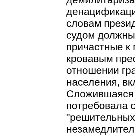
денацификаци
словам презид
судом должны
причастные к
кровавым пре
отношении гр
населения, вк
Сложившаяся 
потребовала 
"решительных
незамедлител