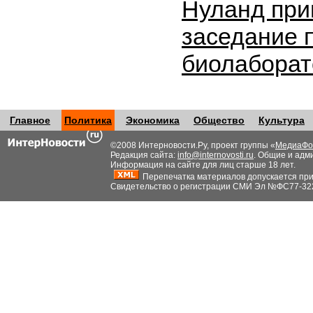
Нуланд при
заседание 
биолабора
Главное
Политика
Экономика
Общество
Культура
©2008 Интерновости.Ру, проект группы «
МедиаФо
Редакция сайта:
info@internovosti.ru
. Общие и адм
Информация на сайте для лиц старше 18 лет.
Перепечатка материалов допускается при н
Свидетельство о регистрации СМИ Эл №ФС77-32