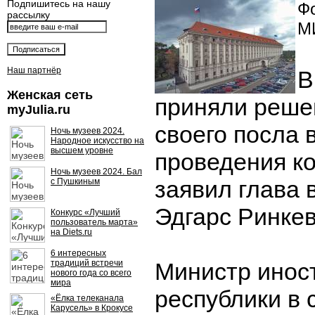
Подпишитесь на нашу
Фо
рассылку
М
Наш партнёр
В
Женская сеть
приняли реше
myJulia.ru
своего посла 
Ночь музеев 2024.
Народное искусство на
высшем уровне
проведения ко
Ночь музеев 2024. Бал
заявил глава 
с Пушкиным
Эдгарс Ринкев
Конкурс «Лучший
пользователь марта»
на Diets.ru
6 интересных
традиций встречи
Министр инос
нового года со всего
мира
республики в с
«Ёлка телеканала
Карусель» в Крокусе