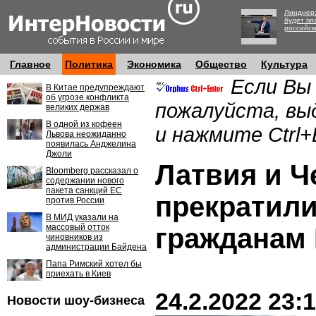
Линднер:
будет пл
российск
Главное
Политика
Экономика
Общество
Культура
Если Вы
В Китае предупреждают
об угрозе конфликта
пожалуйста, вы
великих держав
В одной из кофеен
и нажмите Ctrl+
Львова неожиданно
появилась Анджелина
Джоли
Латвия и Ч
Bloomberg рассказал о
содержании нового
пакета санкций ЕС
прекратили
против России
В МИД указали на
массовый отток
гражданам
чиновников из
администрации Байдена
Папа Римский хотел бы
приехать в Киев
24.2.2022 23:
Новости шоу-бизнеса