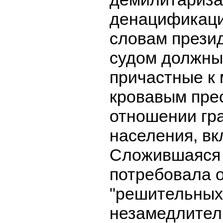
денацификаци
словам презид
судом должны
причастные к
кровавым пре
отношении гр
населения, вк
Сложившаяся 
потребовала 
"решительных
незамедлител