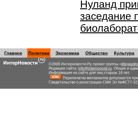
Нуланд при
заседание 
биолабора
Главное
Политика
Экономика
Общество
Культура
©2008 Интерновости.Ру, проект группы «
МедиаФо
Редакция сайта:
info@internovosti.ru
. Общие и адм
Информация на сайте для лиц старше 18 лет.
Перепечатка материалов допускается при н
Свидетельство о регистрации СМИ Эл №ФС77-32