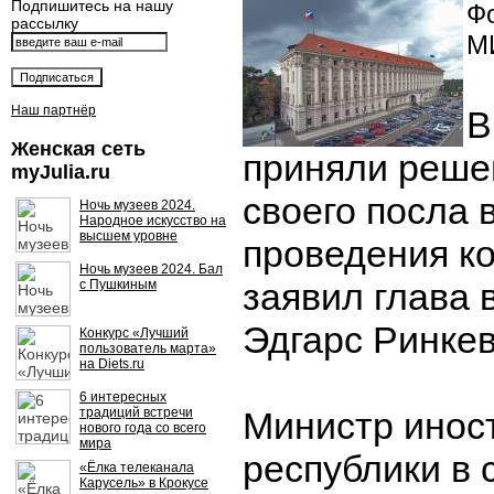
Подпишитесь на нашу
Фо
рассылку
М
Наш партнёр
В
Женская сеть
приняли реше
myJulia.ru
своего посла 
Ночь музеев 2024.
Народное искусство на
высшем уровне
проведения ко
Ночь музеев 2024. Бал
заявил глава 
с Пушкиным
Эдгарс Ринкев
Конкурс «Лучший
пользователь марта»
на Diets.ru
6 интересных
традиций встречи
Министр инос
нового года со всего
мира
республики в с
«Ёлка телеканала
Карусель» в Крокусе