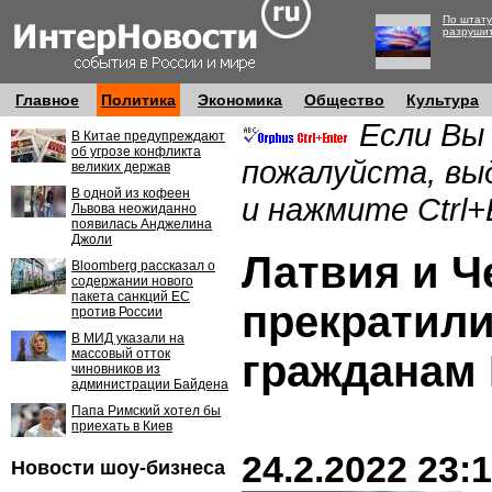
По штату
разруши
Главное
Политика
Экономика
Общество
Культура
Если Вы
В Китае предупреждают
об угрозе конфликта
пожалуйста, вы
великих держав
В одной из кофеен
и нажмите Ctrl+
Львова неожиданно
появилась Анджелина
Джоли
Латвия и Ч
Bloomberg рассказал о
содержании нового
пакета санкций ЕС
прекратили
против России
В МИД указали на
массовый отток
гражданам
чиновников из
администрации Байдена
Папа Римский хотел бы
приехать в Киев
24.2.2022 23:
Новости шоу-бизнеса