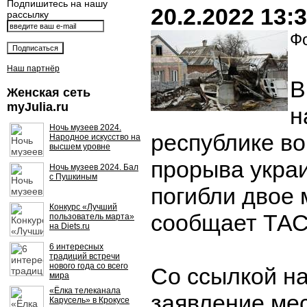
Подпишитесь на нашу
20.2.2022 13:
рассылку
Фо
Наш партнёр
В
Женская сеть
myJulia.ru
н
Ночь музеев 2024.
республике во
Народное искусство на
высшем уровне
прорыва укра
Ночь музеев 2024. Бал
с Пушкиным
погибли двое 
Конкурс «Лучший
сообщает ТАС
пользователь марта»
на Diets.ru
6 интересных
традиций встречи
нового года со всего
Со ссылкой н
мира
«Ёлка телеканала
заявление ме
Карусель» в Крокусе