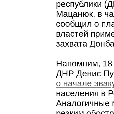
республики (Д
Мацанюк, в ча
сообщил о пла
властей приме
захвата Донба
Напомним, 18
ДНР Денис П
о начале эвак
населения в Р
Аналогичные м
резким обост