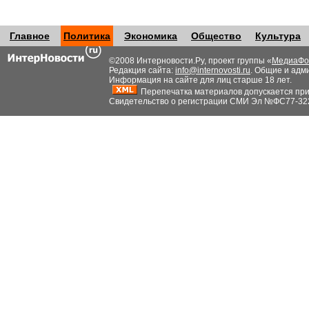
Главное
Политика
Экономика
Общество
Культура
©2008 Интерновости.Ру, проект группы «
МедиаФо
Редакция сайта:
info@internovosti.ru
. Общие и адм
Информация на сайте для лиц старше 18 лет.
Перепечатка материалов допускается при н
Свидетельство о регистрации СМИ Эл №ФС77-32