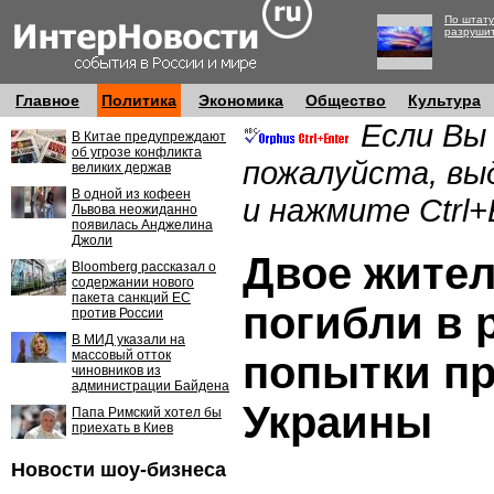
По штату
разруши
Главное
Политика
Экономика
Общество
Культура
Если Вы
В Китае предупреждают
об угрозе конфликта
пожалуйста, вы
великих держав
В одной из кофеен
и нажмите Ctrl+
Львова неожиданно
появилась Анджелина
Джоли
Двое жите
Bloomberg рассказал о
содержании нового
пакета санкций ЕС
погибли в 
против России
В МИД указали на
массовый отток
попытки п
чиновников из
администрации Байдена
Украины
Папа Римский хотел бы
приехать в Киев
Новости шоу-бизнеса