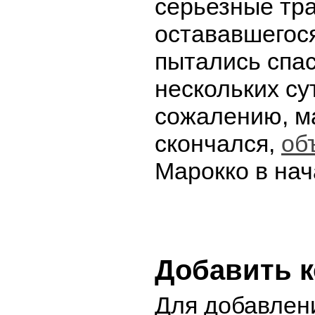
серьезные тр
остававшегос
пытались спас
нескольких сут
сожалению, м
скончался,
об
Марокко в на
Добавить 
Для добавлен