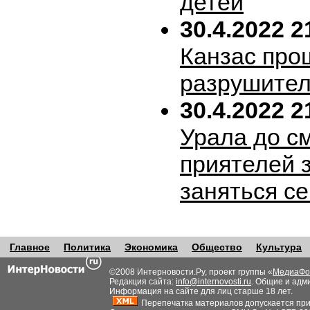
детей
30.4.2022 2
Канзас про
разрушител
30.4.2022 2
Урала до с
приятелей 
заняться с
Главное
Политика
Экономика
Общество
Культура
©2008 Интерновости.Ру, проект группы «
МедиаФо
Редакция сайта:
info@internovosti.ru
. Общие и адм
Информация на сайте для лиц старше 18 лет.
Перепечатка материалов допускается при н