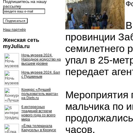
Подпишитесь на нашу
Фо
рассылку
В
Наш партнёр
провинции За
Женская сеть
семилетнего р
myJulia.ru
Ночь музеев 2024.
упал в 25-мет
Народное искусство на
высшем уровне
передает аген
Ночь музеев 2024. Бал
с Пушкиным
Конкурс «Лучший
Мероприятия 
пользователь марта»
на Diets.ru
мальчика по 
6 интересных
традиций встречи
продолжались
нового года со всего
мира
«Ёлка телеканала
часов.
Карусель» в Крокусе