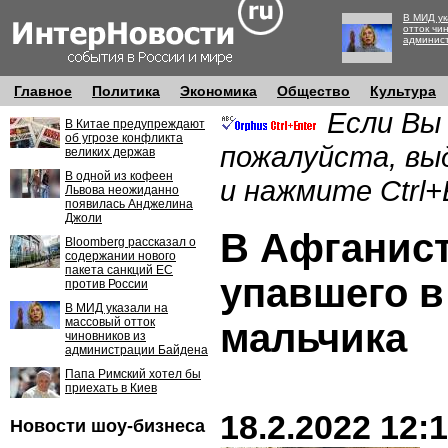
В МИД ук
отток чи
админис
Главное
Политика
Экономика
Общество
Культура
Если Вы
В Китае предупреждают
об угрозе конфликта
пожалуйста, вы
великих держав
В одной из кофеен
и нажмите Ctrl+
Львова неожиданно
появилась Анджелина
Джоли
В Афганист
Bloomberg рассказал о
содержании нового
пакета санкций ЕС
упавшего в
против России
В МИД указали на
массовый отток
мальчика
чиновников из
администрации Байдена
Папа Римский хотел бы
приехать в Киев
18.2.2022 12:
Новости шоу-бизнеса