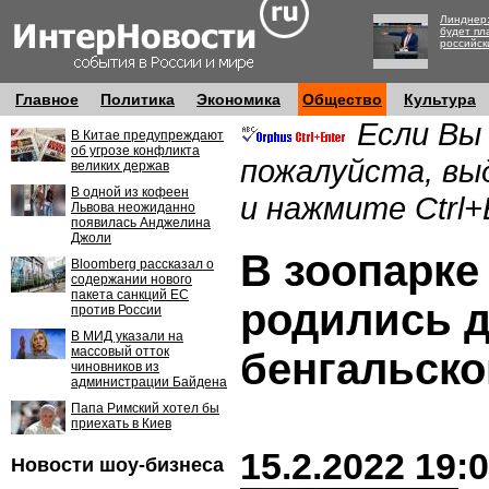
Линднер:
будет пл
российск
Главное
Политика
Экономика
Общество
Культура
Если Вы
В Китае предупреждают
об угрозе конфликта
пожалуйста, вы
великих держав
В одной из кофеен
и нажмите Ctrl+
Львова неожиданно
появилась Анджелина
Джоли
В зоопарке
Bloomberg рассказал о
содержании нового
пакета санкций ЕС
родились 
против России
В МИД указали на
массовый отток
бенгальско
чиновников из
администрации Байдена
Папа Римский хотел бы
приехать в Киев
15.2.2022 19:
Новости шоу-бизнеса