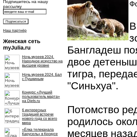
Подпишитесь на нашу
Фо
рассылку
В
Наш партнёр
з
Женская сеть
Бангладеш по
myJulia.ru
Ночь музеев 2024.
двое детеныш
Народное искусство на
высшем уровне
тигра, переда
Ночь музеев 2024. Бал
с Пушкиным
"Синьхуа".
Конкурс «Лучший
пользователь марта»
на Diets.ru
Потомство ред
6 интересных
традиций встречи
родилось око
нового года со всего
мира
«Ёлка телеканала
месяцев назад
Карусель» в Крокусе