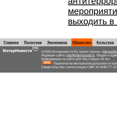
антитеррор
мероприяти
выходить в
Главное
Политика
Экономика
Общество
Культура
©2008 Интерновости.Ру, проект группы «
МедиаФо
Редакция сайта:
info@internovosti.ru
. Общие и адм
Информация на сайте для лиц старше 18 лет.
Перепечатка материалов допускается при н
Свидетельство о регистрации СМИ Эл №ФС77-32