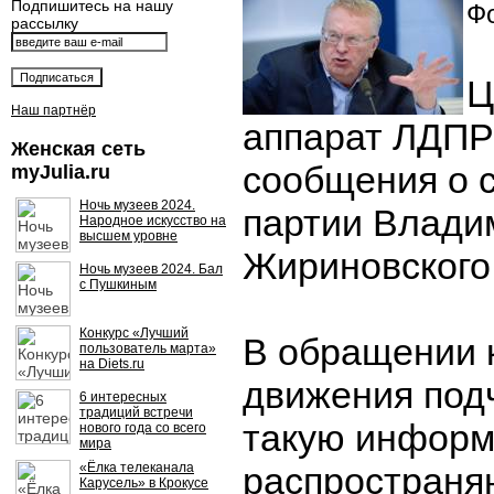
Подпишитесь на нашу
Фо
рассылку
Ц
Наш партнёр
аппарат ЛДПР
Женская сеть
сообщения о 
myJulia.ru
Ночь музеев 2024.
партии Влади
Народное искусство на
высшем уровне
Жириновского
Ночь музеев 2024. Бал
с Пушкиным
Конкурс «Лучший
В обращении 
пользователь марта»
на Diets.ru
движения подч
6 интересных
традиций встречи
такую информ
нового года со всего
мира
«Ёлка телеканала
распространя
Карусель» в Крокусе