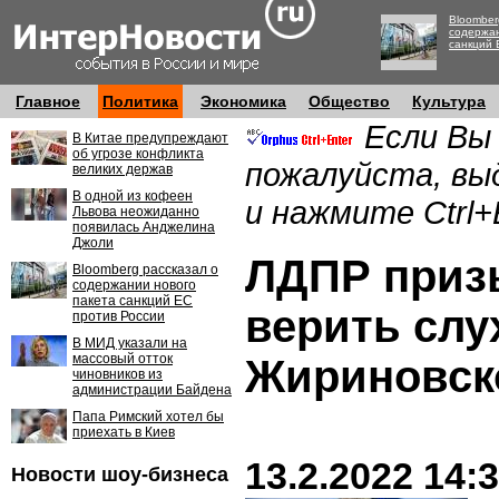
Bloomber
содержан
санкций 
Главное
Политика
Экономика
Общество
Культура
Если Вы
В Китае предупреждают
об угрозе конфликта
пожалуйста, вы
великих держав
В одной из кофеен
и нажмите Ctrl+
Львова неожиданно
появилась Анджелина
Джоли
ЛДПР приз
Bloomberg рассказал о
содержании нового
пакета санкций ЕС
верить слу
против России
В МИД указали на
массовый отток
Жириновск
чиновников из
администрации Байдена
Папа Римский хотел бы
приехать в Киев
13.2.2022 14:
Новости шоу-бизнеса