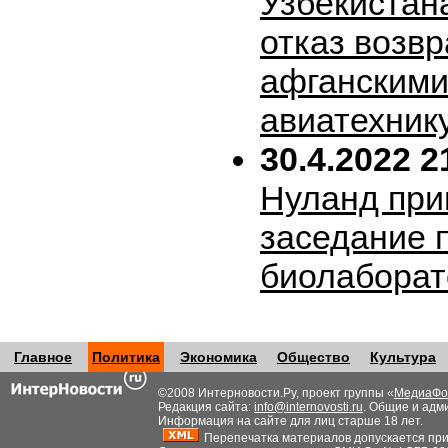
Узбекистан
отказ возв
афганскими
авиатехник
30.4.2022 2
Нуланд при
заседание 
биолабора
Главное
Политика
Экономика
Общество
Культура
©2008 Интерновости.Ру, проект группы «
МедиаФо
Редакция сайта:
info@internovosti.ru
. Общие и адм
Информация на сайте для лиц старше 18 лет.
Перепечатка материалов допускается при н