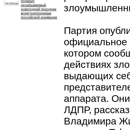
подарит
злоумышленни
незабываемый
новогодний праздник
всем поклонникам
российской анимации
Партия опубл
официальное 
котором сооб
действиях зл
выдающих себ
представител
аппарата. Они
ЛДПР, рассказ
Владимира Жи