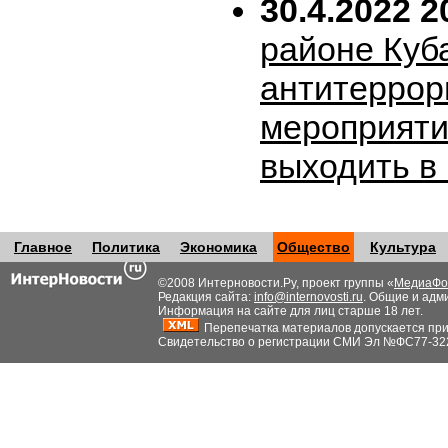
30.4.2022 2
районе Куб
антитеррор
мероприяти
выходить в
Главное
Политика
Экономика
Общество
Культура
©2008 Интерновости.Ру, проект группы «
МедиаФо
Редакция сайта:
info@internovosti.ru
. Общие и адм
Информация на сайте для лиц старше 18 лет.
Перепечатка материалов допускается при н
Свидетельство о регистрации СМИ Эл №ФС77-32