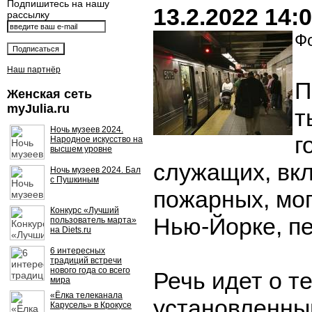
Подпишитесь на нашу
13.2.2022 14:
рассылку
Фо
Наш партнёр
П
Женская сеть
myJulia.ru
т
Ночь музеев 2024.
г
Народное искусство на
высшем уровне
служащих, вк
Ночь музеев 2024. Бал
с Пушкиным
пожарных, мог
Конкурс «Лучший
Нью-Йорке, п
пользователь марта»
на Diets.ru
6 интересных
традиций встречи
нового года со всего
Речь идет о те
мира
«Ёлка телеканала
установленный
Карусель» в Крокусе