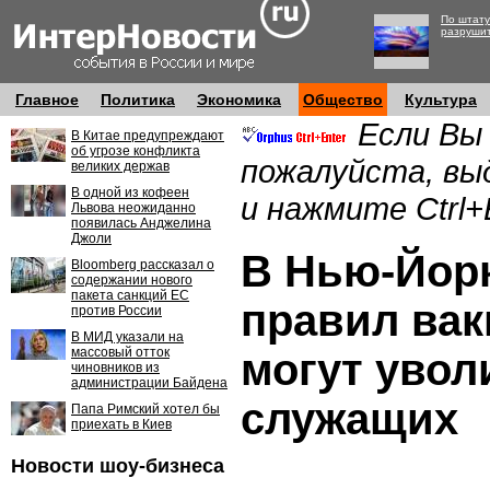
По штату
разруши
Главное
Политика
Экономика
Общество
Культура
Если Вы
В Китае предупреждают
об угрозе конфликта
пожалуйста, вы
великих держав
В одной из кофеен
и нажмите Ctrl+
Львова неожиданно
появилась Анджелина
Джоли
В Нью-Йорк
Bloomberg рассказал о
содержании нового
пакета санкций ЕС
правил ва
против России
В МИД указали на
массовый отток
могут увол
чиновников из
администрации Байдена
служащих
Папа Римский хотел бы
приехать в Киев
Новости шоу-бизнеса