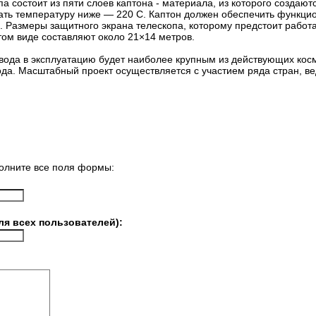
а состоит из пяти слоев каптона - материала, из которого создаю
ать температуру ниже — 220 C. Каптон должен обеспечить функци
. Размеры защитного экрана телескопа, которому предстоит работ
том виде составляют около 21×14 метров.
ввода в эксплуатацию будет наиболее крупным из действующих кос
ода. Масштабный проект осуществляется с участием ряда стран, в
олните все поля формы:
ля всех пользователей):