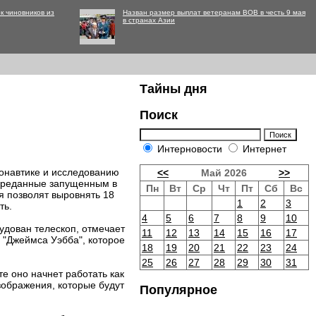
к чиновников из
Назван размер выплат ветеранам ВОВ в честь 9 мая
в странах Азии
Тайны дня
Поиск
Интерновости
Интернет
онавтике и исследованию
<<
Май 2026
>>
переданные запущенным в
Пн
Вт
Ср
Чт
Пт
Сб
Вс
я позволят выровнять 18
1
2
3
ть.
4
5
6
7
8
9
10
дован телескоп, отмечает
11
12
13
14
15
16
17
 "Джеймса Уэбба", которое
18
19
20
21
22
23
24
25
26
27
28
29
30
31
те оно начнет работать как
зображения, которые будут
Популярное