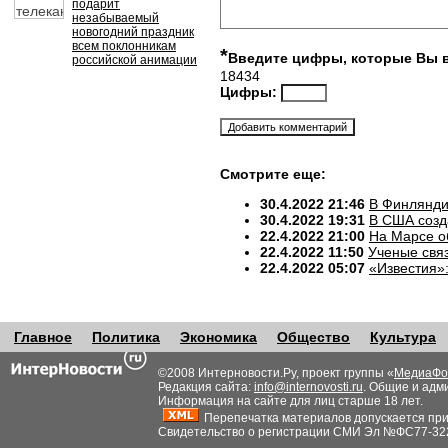
подарит
незабываемый
новогодний праздник
всем поклонникам
*
Введите цифры, которые Вы 
российской анимации
18434
Цифры:
Смотрите еще:
30.4.2022 21:46
В Финлянди
30.4.2022 19:31
В США созд
22.4.2022 21:00
На Марсе о
22.4.2022 11:50
Ученые свя
22.4.2022 05:07
«Известия»
Главное
Политика
Экономика
Общество
Культура
©2008 Интерновости.Ру, проект группы «
МедиаФо
Редакция сайта:
info@internovosti.ru
. Общие и адм
Информация на сайте для лиц старше 18 лет.
Перепечатка материалов допускается при н
Свидетельство о регистрации СМИ Эл №ФС77-32