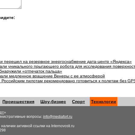
видите:
и перешел на резервное энергоснабжение дата-центр «Яндекса»
али уникального прыгающего робота для исследования поверхнос
бнаружили «отпечаток пальца»
зали медленное вращение Венеры с ее атмосферой
: Российским пилотам рекомендовано готовиться к полетам без GP
Происшествия
Шоу-бизнес
Спорт
Технологии
рт
»
инистративные вопросы:
info@mediafort.ru
аличии активной ссылки на Internovosti.ru
298