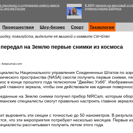
g рассказал о содержании нового пакета
В МИД указали на массовый отто
ЕС против России
администрации Байдена
Происшествия
Шоу-бизнес
Спорт
Технологии
шибку, пожалуйста, выделите её мышкой и нажмите Ctrl+Enter
 передал на Землю первые снимки из космоса
 livejournal.com
циалисты Национального управления Соединенных Штатов по аэр
мического пространства (NASA) смогли получить первые снимки, 
мос в конце прошлого года телескопом "Джеймс Уэбб". Изображени
ций главного зеркала, чтобы они действовали как единая поверхнос
еданные на Землю снимки получил прибор NIRCam, которым обору
канские специалисты смогут правильно настроить главное зеркало
ит выровнять эти секции с точностью до 50 нанометров. В результа
тся, что эти мероприятия потребуют несколько месяцев. Первые и
пециалисты рассчитывают получить летом этого года.