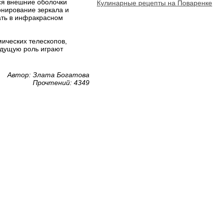
тся внешние оболочки
Кулинарные рецепты на Поваренке
онирование зеркала и
ать в инфракрасном
мических телескопов,
едущую роль играют
Автор: Злата Богатова
Прочтений: 4349