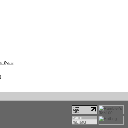
ти Луны
S