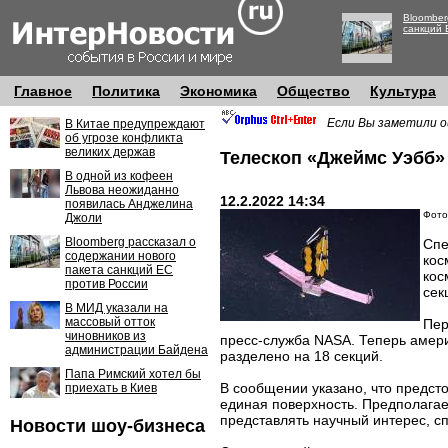
Bloomber
санкций 
Главное
Политика
Экономика
Общество
Культура
Если Вы заметили о
В Китае предупреждают
об угрозе конфликта
великих держав
Телескоп «Джеймс Уэбб»
В одной из кофеен
Львова неожиданно
12.2.2022 14:34
появилась Анджелина
Фото:
Джоли
Bloomberg рассказал о
Спе
содержании нового
кос
пакета санкций ЕС
кос
против России
сек
В МИД указали на
массовый отток
Пер
чиновников из
пресс-служба NASA. Теперь амери
администрации Байдена
разделено на 18 секций.
Папа Римский хотел бы
В сообщении указано, что предсто
приехать в Киев
единая поверхность. Предполагае
представлять научный интерес, с
Новости шоу-бизнеса