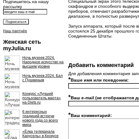
Специальный экран этого телескоп
Подпишитесь на нашу
скафандров и способного выдерж
рассылку
приборов, отмечают разработчики
диапазоне, в полностью разверну
Запуск аппарата, который после 
состоялся 25 декабря прошлого г
Наш партнёр
Соединенные Штаты.
Женская сеть
myJulia.ru
Ночь музеев 2024.
Народное искусство на
Добавить комментарий
высшем уровне
Для добавления комментария зап
Ночь музеев 2024. Бал
*
Ваше имя или псевдоним:
с Пушкиным
Конкурс «Лучший
*
Ваш e-mail (не отображается д
пользователь марта»
на Diets.ru
6 интересных
*
Ваш комментарий:
традиций встречи
нового года со всего
мира
«Ёлка телеканала
Карусель» в Крокусе