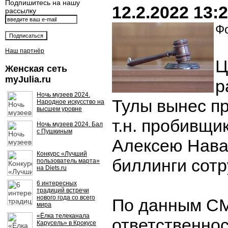
Подпишитесь на нашу
12.2.2022 13:
рассылку
Фо
Наш партнёр
Ц
Женская сеть
myJulia.ru
р
Ночь музеев 2024.
Тулы вынес пр
Народное искусство на
высшем уровне
т.н. пробивщи
Ночь музеев 2024. Бал
с Пушкиным
Алексею Нава
Конкурс «Лучший
биллинги сот
пользователь марта»
на Diets.ru
6 интересных
традиций встречи
нового года со всего
По данным СМ
мира
«Ёлка телеканала
ответственно
Карусель» в Крокусе