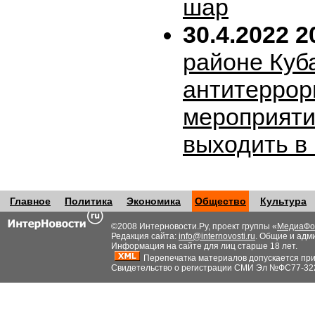
шар
30.4.2022 2
районе Куб
антитеррор
мероприяти
выходить в
Главное
Политика
Экономика
Общество
Культура
©2008 Интерновости.Ру, проект группы «
МедиаФо
Редакция сайта:
info@internovosti.ru
. Общие и адм
Информация на сайте для лиц старше 18 лет.
Перепечатка материалов допускается при н
Свидетельство о регистрации СМИ Эл №ФС77-32