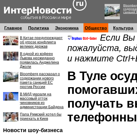
Bloomber
содержан
санкций 
Главное
Политика
Экономика
Общество
Культура
Если Вы
В Китае предупреждают
об угрозе конфликта
пожалуйста, вы
великих держав
В одной из кофеен
и нажмите Ctrl+
Львова неожиданно
появилась Анджелина
Джоли
В Туле осу
Bloomberg рассказал о
содержании нового
пакета санкций ЕС
помогавши
против России
В МИД указали на
массовый отток
получать в
чиновников из
администрации Байдена
телефонны
Папа Римский хотел бы
приехать в Киев
Новости шоу-бизнеса