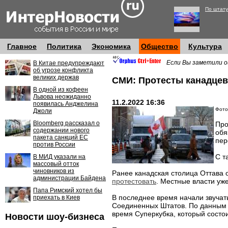
По штату
Главное
Политика
Экономика
Общество
Культура
Если Вы заметили о
В Китае предупреждают
об угрозе конфликта
великих держав
СМИ: Протесты канадцев
В одной из кофеен
Львова неожиданно
11.2.2022 16:36
появилась Анджелина
Фото
Джоли
Bloomberg рассказал о
Про
содержании нового
обя
пакета санкций ЕС
пер
против России
С т
В МИД указали на
массовый отток
чиновников из
Ранее канадская столица Оттава 
администрации Байдена
протестовать
. Местные власти уж
Папа Римский хотел бы
В последнее время начали звучат
приехать в Киев
Соединенных Штатов. По данным 
время Суперкубка, который состои
Новости шоу-бизнеса