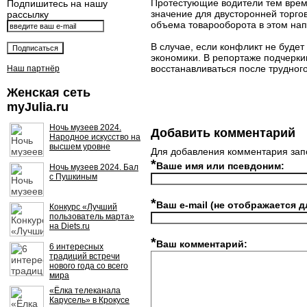
Протестующие водители тем вре
Подпишитесь на нашу
значение для двусторонней торго
рассылку
объема товарооборота в этом на
В случае, если конфликт не буде
экономики. В репортаже подчерки
восстанавливаться после трудног
Наш партнёр
Женская сеть
myJulia.ru
Ночь музеев 2024.
Добавить комментарий
Народное искусство на
высшем уровне
Для добавления комментария зап
*
Ваше имя или псевдоним:
Ночь музеев 2024. Бал
с Пушкиным
*
Ваш e-mail (не отображается д
Конкурс «Лучший
пользователь марта»
на Diets.ru
*
Ваш комментарий:
6 интересных
традиций встречи
нового года со всего
мира
«Ёлка телеканала
Карусель» в Крокусе