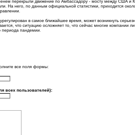
менем перекрыли движение по Амбассадору - мосту между США и
вли. На него, по данным официальной статистики, приходится окол
правлении.
т урегулирован в самое ближайшее время, может возникнуть серьез
вается, что ситуацию осложняет то, что сейчас многие компании л
о периода пандемии.
олните все поля формы:
ля всех пользователей):