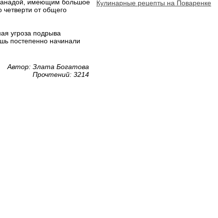
 Канадой, имеющим большое
Кулинарные рецепты на Поваренке
о четверти от общего
ная угроза подрыва
ишь постепенно начинали
Автор: Злата Богатова
Прочтений: 3214