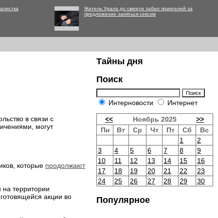
алистка
Житель Урала до смерти забил приятелей за
предложение заняться сексом
Тайны дня
Поиск
Интерновости
Интернет
льство в связи с
<<
Ноябрь 2025
>>
ичениями, могут
Пн
Вт
Ср
Чт
Пт
Сб
Вс
1
2
3
4
5
6
7
8
9
10
11
12
13
14
15
16
иков, которые
продолжают
17
18
19
20
21
22
23
24
25
26
27
28
29
30
и на территории
готовящейся акции во
Популярное