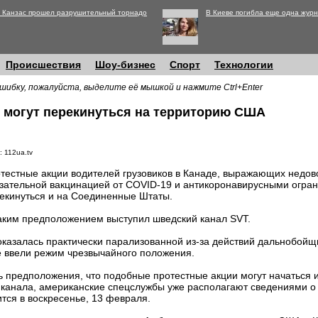
 Канзас прошел разрушительный торнадо
В Киеве погибла еще одна журн
Происшествия
Шоу-бизнес
Спорт
Технологии
шибку, пожалуйста, выделите её мышкой и нажмите Ctrl+Enter
 могут перекинуться на территорию США
: 112ua.tv
тестные акции водителей грузовиков в Канаде, выражающих недово
зательной вакцинацией от COVID-19 и антикоронавирусными огран
екинуться и на Соединенные Штаты.
аким предположением выступил шведский канал SVT.
оказалась практически парализованной из-за действий дальнобойщ
е ввели режим чрезвычайного положения.
ь предположения, что подобные протестные акции могут начаться 
канала, американские спецслужбы уже располагают сведениями о 
тся в воскресенье, 13 февраля.