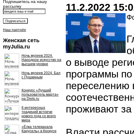
Подпишитесь на нашу
11.2.2022 15:
рассылку
Фо
Наш партнёр
Г
Женская сеть
myJulia.ru
о
Ночь музеев 2024.
о выводе реги
Народное искусство на
высшем уровне
программы по
Ночь музеев 2024. Бал
с Пушкиным
переселению 
Конкурс «Лучший
соотечественн
пользователь марта»
на Diets.ru
проживают за 
6 интересных
традиций встречи
нового года со всего
мира
«Ёлка телеканала
Власти рассчи
Карусель» в Крокусе