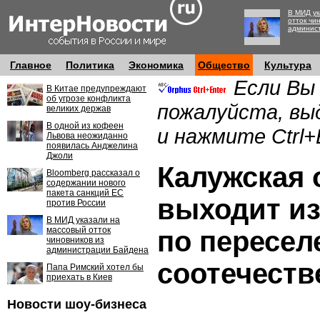
В МИД ук
отток чи
админис
Главное
Политика
Экономика
Общество
Культура
Если Вы
В Китае предупреждают
об угрозе конфликта
пожалуйста, вы
великих держав
В одной из кофеен
и нажмите Ctrl+
Львова неожиданно
появилась Анджелина
Джоли
Калужская 
Bloomberg рассказал о
содержании нового
пакета санкций ЕС
выходит и
против России
В МИД указали на
массовый отток
по пересе
чиновников из
администрации Байдена
соотечеств
Папа Римский хотел бы
приехать в Киев
Новости шоу-бизнеса