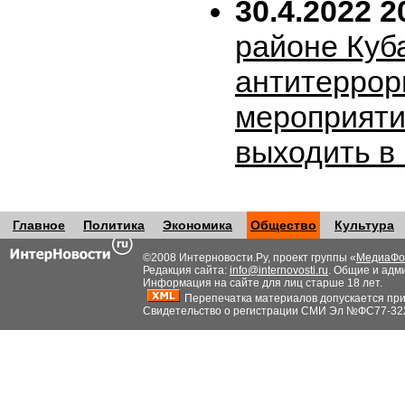
30.4.2022 2
районе Куб
антитеррор
мероприяти
выходить в
Главное
Политика
Экономика
Общество
Культура
©2008 Интерновости.Ру, проект группы «
МедиаФо
Редакция сайта:
info@internovosti.ru
. Общие и адм
Информация на сайте для лиц старше 18 лет.
Перепечатка материалов допускается при н
Свидетельство о регистрации СМИ Эл №ФС77-32