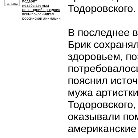
подарит
Тодоровского.
незабываемый
новогодний праздник
всем поклонникам
российской анимации
В последнее в
Брик сохраня
здоровьем, по
потребовалось
пояснил источ
мужа артистк
Тодоровского,
оказывали по
американские