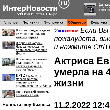
Линднер:
будет пл
российск
Главное
Политика
Экономика
Общество
Культура
Если Вы
В Китае предупреждают
об угрозе конфликта
пожалуйста, вы
великих держав
В одной из кофеен
и нажмите Ctrl+
Львова неожиданно
появилась Анджелина
Джоли
Актриса Ев
Bloomberg рассказал о
содержании нового
пакета санкций ЕС
умерла на 
против России
В МИД указали на
массовый отток
жизни
чиновников из
администрации Байдена
Папа Римский хотел бы
приехать в Киев
11.2.2022 12:
Новости шоу-бизнеса