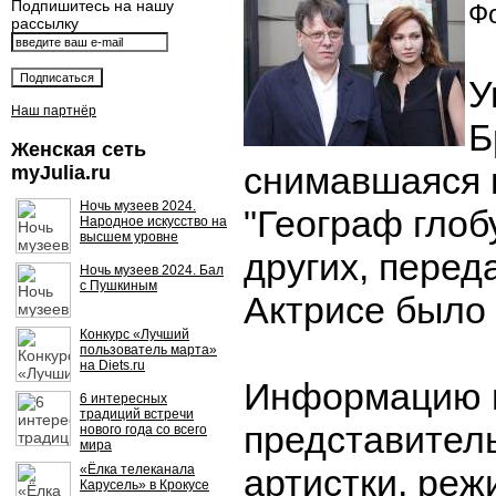
Подпишитесь на нашу
Фо
рассылку
У
Наш партнёр
Б
Женская сеть
снимавшаяся 
myJulia.ru
Ночь музеев 2024.
"Географ глоб
Народное искусство на
высшем уровне
других, перед
Ночь музеев 2024. Бал
с Пушкиным
Актрисе было 
Конкурс «Лучший
пользователь марта»
на Diets.ru
Информацию 
6 интересных
традиций встречи
представитель
нового года со всего
мира
«Ёлка телеканала
артистки, ре
Карусель» в Крокусе