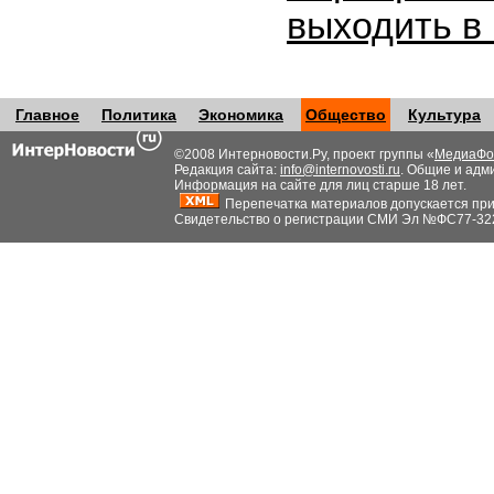
выходить в
Главное
Политика
Экономика
Общество
Культура
©2008 Интерновости.Ру, проект группы «
МедиаФо
Редакция сайта:
info@internovosti.ru
. Общие и адм
Информация на сайте для лиц старше 18 лет.
Перепечатка материалов допускается при н
Свидетельство о регистрации СМИ Эл №ФС77-32