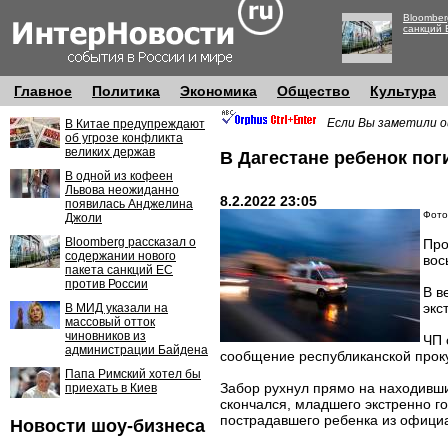
Bloomber
санкций 
Главное
Политика
Экономика
Общество
Культура
Если Вы заметили о
В Китае предупреждают
об угрозе конфликта
великих держав
В Дагестане ребенок пог
В одной из кофеен
Львова неожиданно
8.2.2022 23:05
появилась Анджелина
Фото
Джоли
Bloomberg рассказал о
Про
содержании нового
вос
пакета санкций ЕС
против России
В в
экс
В МИД указали на
массовый отток
чиновников из
ЧП 
администрации Байдена
сообщение республиканской проку
Папа Римский хотел бы
Забор рухнул прямо на находивши
приехать в Киев
скончался, младшего экстренно г
пострадавшего ребенка из официа
Новости шоу-бизнеса