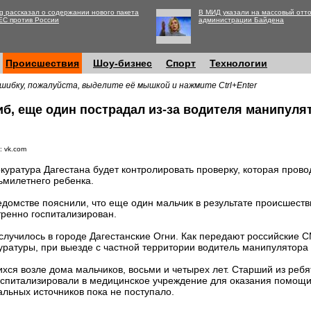
g рассказал о содержании нового пакета
В МИД указали на массовый отто
ЕС против России
администрации Байдена
Происшествия
Шоу-бизнес
Спорт
Технологии
шибку, пожалуйста, выделите её мышкой и нажмите Ctrl+Enter
иб, еще один пострадал из-за водителя манипуля
: vk.com
куратура Дагестана будет контролировать проверку, которая прово
ьмилетнего ребенка.
едомстве пояснили, что еще один мальчик в результате происшест
тренно госпитализирован.
случилось в городе Дагестанские Огни. Как передают российские 
ратуры, при выезде с частной территории водитель манипулятора 
хся возле дома мальчиков, восьми и четырех лет. Старший из реб
оспитализировали в медицинское учреждение для оказания помощи
льных источников пока не поступало.