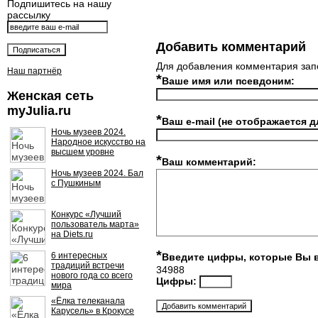
Подпишитесь на нашу
рассылку
Добавить комментарий
Для добавления комментария зап
Наш партнёр
*
Ваше имя или псевдоним:
Женская сеть
myJulia.ru
*
Ваш e-mail (не отображается д
Ночь музеев 2024.
Народное искусство на
высшем уровне
*
Ваш комментарий:
Ночь музеев 2024. Бал
с Пушкиным
Конкурс «Лучший
пользователь марта»
на Diets.ru
*
6 интересных
Введите цифры, которые Вы 
традиций встречи
34988
нового года со всего
Цифры:
мира
«Ёлка телеканала
Карусель» в Крокусе