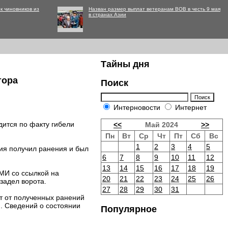
к чиновников из
Назван размер выплат ветеранам ВОВ в честь 9 мая
в странах Азии
Тайны дня
тора
Поиск
Интерновости
Интернет
дится по факту гибели
<<
Май 2024
>>
Пн
Вт
Ср
Чт
Пт
Сб
Вс
1
2
3
4
5
вия получил ранения и был
6
7
8
9
10
11
12
13
14
15
16
17
18
19
СМИ со ссылкой на
20
21
22
23
24
25
26
задел ворота.
27
28
29
30
31
ят от полученных ранений
. Сведений о состоянии
Популярное