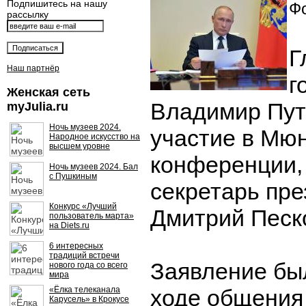
Подпишитесь на нашу
Фо
рассылку
Г
Наш партнёр
г
Женская сеть
Владимир Пут
myJulia.ru
Ночь музеев 2024.
участие в Мю
Народное искусство на
высшем уровне
конференции,
Ночь музеев 2024. Бал
с Пушкиным
секретарь пр
Конкурс «Лучший
Дмитрий Песк
пользователь марта»
на Diets.ru
6 интересных
традиций встречи
Заявление бы
нового года со всего
мира
«Ёлка телеканала
ходе общения
Карусель» в Крокусе