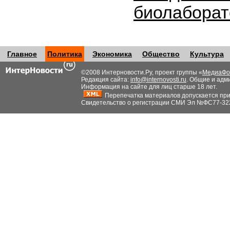
биолабора
Главное
Политика
Экономика
Общество
Культура
©2008 Интерновости.Ру, проект группы «
МедиаФо
Редакция сайта:
info@internovosti.ru
. Общие и адм
Информация на сайте для лиц старше 18 лет.
Перепечатка материалов допускается при н
Свидетельство о регистрации СМИ Эл №ФС77-32