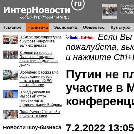
В одной 
неожида
Анджели
Главное
Политика
Экономика
Общество
Культура
Если Вы
В Китае предупреждают
об угрозе конфликта
пожалуйста, вы
великих держав
В одной из кофеен
и нажмите Ctrl+
Львова неожиданно
появилась Анджелина
Джоли
Путин не п
Bloomberg рассказал о
содержании нового
пакета санкций ЕС
участие в 
против России
В МИД указали на
массовый отток
конференц
чиновников из
администрации Байдена
Папа Римский хотел бы
приехать в Киев
7.2.2022 13:05
Новости шоу-бизнеса