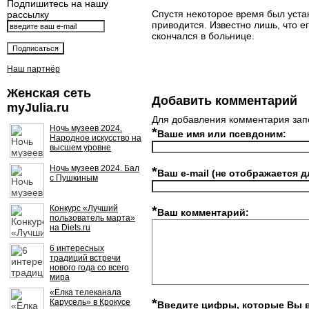
Подпишитесь на нашу
Спустя некоторое время был уста
рассылку
приводится. Известно лишь, что е
скончался в больнице.
Наш партнёр
Женская сеть
Добавить комментарий
myJulia.ru
Для добавления комментария зап
Ночь музеев 2024.
*
Ваше имя или псевдоним:
Народное искусство на
высшем уровне
Ночь музеев 2024. Бал
*
Ваш e-mail (не отображается д
с Пушкиным
Конкурс «Лучший
*
Ваш комментарий:
пользователь марта»
на Diets.ru
6 интересных
традиций встречи
нового года со всего
мира
«Ёлка телеканала
*
Карусель» в Крокусе
Введите цифры, которые Вы 