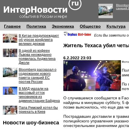
Bloomber
санкций 
Главное
Политика
Экономика
Общество
Культура
Если Вы заметили о
В Китае предупреждают
об угрозе конфликта
великих держав
Житель Техаса убил чет
В одной из кофеен
Львова неожиданно
6.2.2022 23:03
появилась Анджелина
Фото:
Джоли
Bloomberg рассказал о
Пол
содержании нового
аме
пакета санкций ЕС
против России
По 
пот
В МИД указали на
массовый отток
чиновников из
О случившемся сообщается в Face
администрации Байдена
найдены в минувшую субботу, 5 ф
позже выяснилось, что еще два ч
Папа Римский хотел бы
приехать в Киев
Пострадавших доставили в травма
полицейского управления указано
Новости шоу-бизнеса
огнестрельными ранениями доста