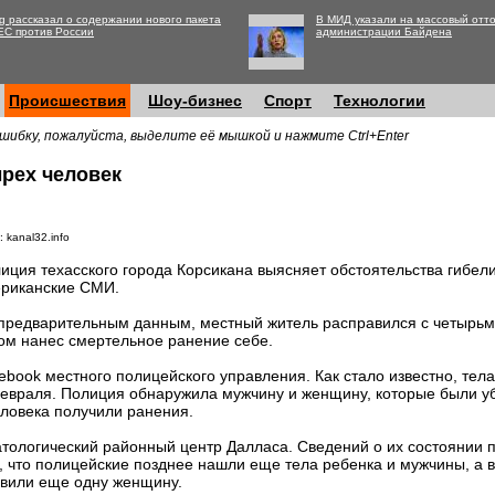
g рассказал о содержании нового пакета
В МИД указали на массовый отто
ЕС против России
администрации Байдена
Происшествия
Шоу-бизнес
Спорт
Технологии
шибку, пожалуйста, выделите её мышкой и нажмите Ctrl+Enter
ырех человек
 kanal32.info
иция техасского города Корсикана выясняет обстоятельства гибел
риканские СМИ.
предварительным данным, местный житель расправился с четырьм
ом нанес смертельное ранение себе.
book местного полицейского управления. Как стало известно, тел
евраля. Полиция обнаружила мужчину и женщину, которые были уб
еловека получили ранения.
тологический районный центр Далласа. Сведений о их состоянии п
, что полицейские позднее нашли еще тела ребенка и мужчины, а в
вили еще одну женщину.