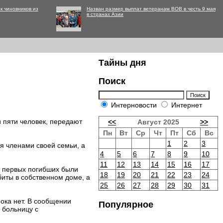
к чиновников из
Назван размер выплат ветеранам ВОВ в честь 9 мая
в странах Азии
Тайны дня
Поиск
Интерновости
Интернет
и пяти человек, передают
<<
Август 2025
>>
Пн
Вт
Ср
Чт
Пт
Сб
Вс
1
2
3
я членами своей семьи, а
4
5
6
7
8
9
10
11
12
13
14
15
16
17
а первых погибших были
18
19
20
21
22
23
24
иты в собственном доме, а
25
26
27
28
29
30
31
ока нет. В сообщении
Популярное
 больницу с