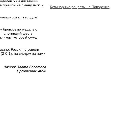
еодолев 5 км дистанции
е пришли на смену лыж, и
Кулинарные рецепты на Поваренке
финишировал в гордом
у бронзовую медаль с
е получивший шесть
жником, который сумел
екине. Россияне успели
(2-0-1), на следом за ними
Автор: Злата Богатова
Прочтений: 4098