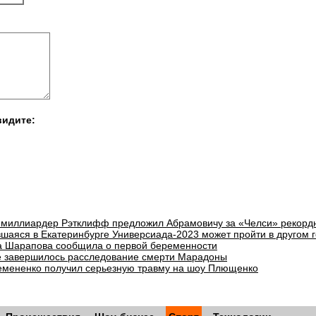
видите:
 миллиардер Рэтклифф предложил Абрамовичу за «Челси» рекорд
шаяся в Екатеринбурге Универсиада-2023 может пройти в другом 
а Шарапова сообщила о первой беременности
е завершилось расследование смерти Марадоны
емененко получил серьезную травму на шоу Плющенко