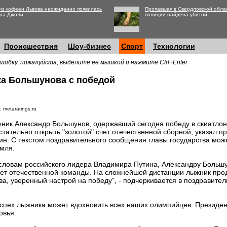
из кофеен Львова неожиданно появилась
Пропавшая в Свердловской обла
на Джоли
полиции найдена убитой
Происшествия
Шоу-бизнес
Спорт
Технологии
шибку, пожалуйста, выделите её мышкой и нажмите Ctrl+Enter
а Большунова с победой
 metaratings.ru
ник Александр Большунов, одержавший сегодня победу в скиатлоне
стательно открыть "золотой" счет отечественной сборной, указал 
ин. С текстом поздравительного сообщения главы государства мож
мля.
словам российского лидера Владимира Путина, Александру Большу
счет отечественной команды. На сложнейшей дистанции лыжник пр
ва, уверенный настрой на победу", - подчеркивается в поздравит
успех лыжника может вдохновить всех наших олимпийцев. Президе
овья.