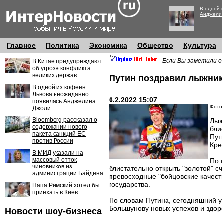
В одной 
Анджели
Главное
Политика
Экономика
Общество
Культура
Если Вы заметили о
В Китае предупреждают
об угрозе конфликта
великих держав
Путин поздравил лыжник
В одной из кофеен
Львова неожиданно
6.2.2022 15:07
появилась Анджелина
Фото:
Джоли
Bloomberg рассказал о
Лыж
содержании нового
бли
пакета санкций ЕС
Пут
против России
Кре
В МИД указали на
массовый отток
По 
чиновников из
блистательно открыть "золотой" 
администрации Байдена
превосходные "бойцовские качест
государства.
Папа Римский хотел бы
приехать в Киев
По словам Путина, сегодняшний 
Большунову новых успехов и здор
Новости шоу-бизнеса