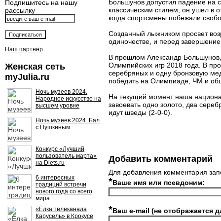
Большунов допустил падение на с
Подпишитесь на нашу
классическим стилем, он ушел в 
рассылку
когда спортсмены побежали свобо
Созданный лыжником просвет воз
одиночестве, и перед завершение
Наш партнёр
В прошлом Александр Большунов,
Олимпийских игр 2018 года. В пр
Женская сеть
серебряных и одну бронзовую ме
myJulia.ru
победить на Олимпиаде, ЧМ и об
Ночь музеев 2024.
На текущий момент наша национал
Народное искусство на
завоевать одно золото, два сереб
высшем уровне
идут шведы (2-0-0).
Ночь музеев 2024. Бал
с Пушкиным
Конкурс «Лучший
пользователь марта»
Добавить комментарий
на Diets.ru
Для добавления комментария зап
6 интересных
*
Ваше имя или псевдоним:
традиций встречи
нового года со всего
мира
*
«Ёлка телеканала
Ваш e-mail (не отображается д
Карусель» в Крокусе