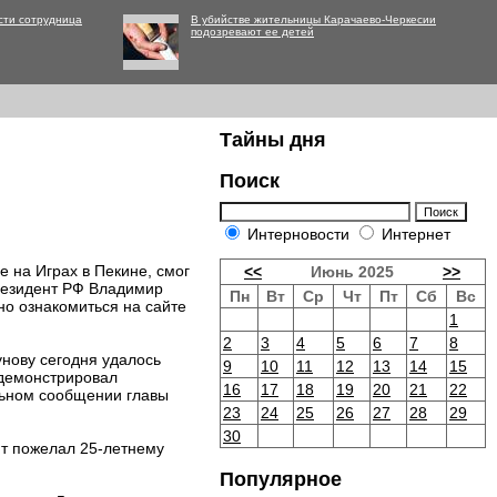
сти сотрудница
В убийстве жительницы Карачаево-Черкесии
подозревают ее детей
Тайны дня
Поиск
Интерновости
Интернет
 на Играх в Пекине, смог
<<
Июнь 2025
>>
президент РФ Владимир
Пн
Вт
Ср
Чт
Пт
Сб
Вс
но ознакомиться на сайте
1
2
3
4
5
6
7
8
нову сегодня удалось
9
10
11
12
13
14
15
одемонстрировал
16
17
18
19
20
21
22
ельном сообщении главы
23
24
25
26
27
28
29
30
нт пожелал 25-летнему
Популярное