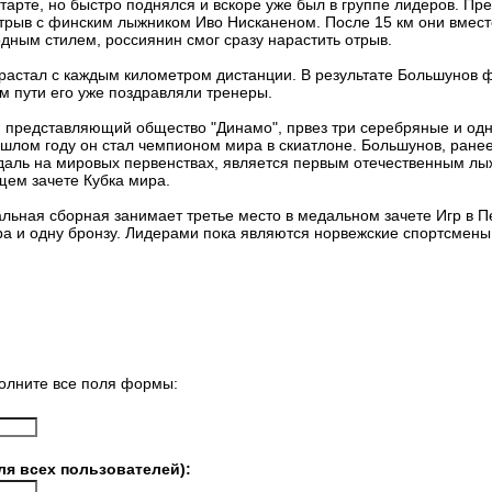
тарте, но быстро поднялся и вскоре уже был в группе лидеров. Пр
отрыв с финским лыжником Иво Нисканеном. После 15 км они вмест
дным стилем, россиянин смог сразу нарастить отрыв.
растал с каждым километром дистанции. В результате Большунов 
м пути его уже поздравляли тренеры.
 представляющий общество "Динамо", првез три серебряные и одн
ошлом году он стал чемпионом мира в скиатлоне. Большунов, ране
даль на мировых первенствах, является первым отечественным лы
щем зачете Кубка мира.
ьная сборная занимает третье место в медальном зачете Игр в П
ра и одну бронзу. Лидерами пока являются норвежские спортсмены 
олните все поля формы:
ля всех пользователей):