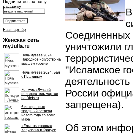
Подпишитесь на нашу
рассылку
В
с
Наш партнёр
Соединенных
Женская сеть
уничтожили г
myJulia.ru
террористичес
Ночь музеев 2024.
Народное искусство на
высшем уровне
"Исламское го
Ночь музеев 2024. Бал
с Пушкиным
деятельность 
России офици
Конкурс «Лучший
пользователь марта»
на Diets.ru
запрещена).
6 интересных
традиций встречи
нового года со всего
мира
Об этом инфо
«Ёлка телеканала
Карусель» в Крокусе