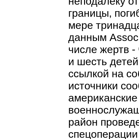
неподалеку от
границы, поги
мере тринадца
данным Associ
числе жертв 
и шесть детей
ссылкой на с
источники соо
американские
военнослужащ
район провед
спецоперации 