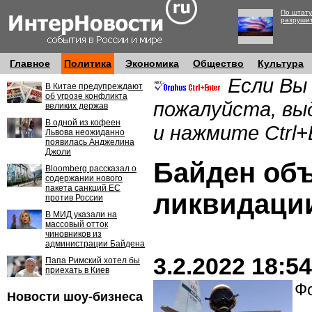
По штату
разруши
Главное
Политика
Экономика
Общество
Культура
Если Вы
В Китае предупреждают
об угрозе конфликта
пожалуйста, вы
великих держав
В одной из кофеен
и нажмите Ctrl+
Львова неожиданно
появилась Анджелина
Джоли
Байден об
Bloomberg рассказал о
содержании нового
пакета санкций ЕС
ликвидации
против России
В МИД указали на
массовый отток
чиновников из
администрации Байдена
3.2.2022 18:54
Папа Римский хотел бы
приехать в Киев
Фо
Новости шоу-бизнеса