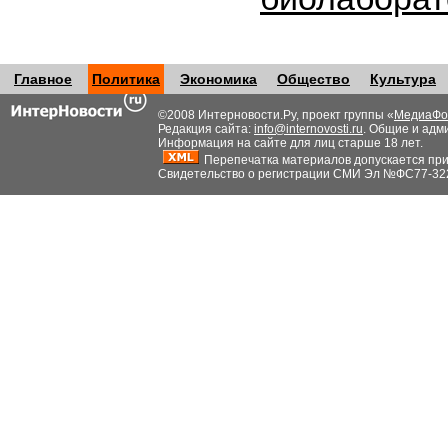
Главное
Политика
Экономика
Общество
Культура
©2008 Интерновости.Ру, проект группы «
МедиаФо
Редакция сайта:
info@internovosti.ru
. Общие и адм
Информация на сайте для лиц старше 18 лет.
Перепечатка материалов допускается при н
Свидетельство о регистрации СМИ Эл №ФС77-32