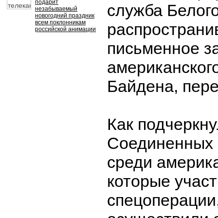
подарит
служба Белого
незабываемый
новогодний праздник
всем поклонникам
распространи
российской анимации
письменное з
американског
Байдена, пер
Как подчеркну
Соединенных 
среди америк
которые участ
спецоперации