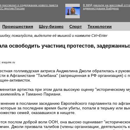
g рассказал о содержании нового пакета
В МИД указали на массовый отто
ЕС против России
администрации Байдена
Происшествия
Шоу-бизнес
Спорт
Технологии
шибку, пожалуйста, выделите её мышкой и нажмите Ctrl+Enter
ла освободить участниц протестов, задержанных
 esquire.ru
естная голливудская актриса Анджелина Джоли обратилась к руков
сти в Афганистане "Талибана" (запрещенная в РФ организация) с 
щин-активисток.
менитая артистка при этом дала высокую оценку "историческому м
ахимхейль и Таманно Париани.
 мнение в послании заседанию Европейского парламента по афга
которые за последнее время были убиты, попали в тюрьму или вы
ножество семей, оказавшихся в нищете.
ется послом доброй воли ООН, она высоко оценивает "историческо
ин. Джоли призвала талибов (члены организации, деятельность к