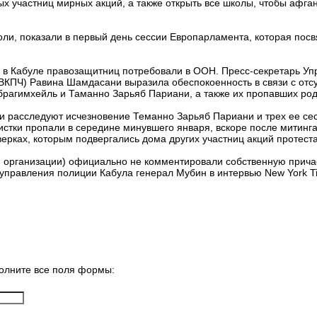
х участниц мирных акций, а также открыть все школы, чтобы афга
ли, показали в первый день сессии Европарламента, которая по
в Кабуле правозащитниц потребовали в ООН. Пресс-секретарь Уп
УВКПЧ) Равина Шамдасани выразила обеспокоенность в связи с от
рагимхейль и Таманно Зарьяб Париани, а также их пропавших род
и расследуют исчезновение Теманно Зарьяб Париани и трех ее се
истки пропали в середине минувшего января, вскоре после митинг
рках, которым подвергались дома других участниц акций протеста
 организации) официально не комментировали собственную причас
управления полиции Кабула генерал Мубин в интервью New York T
олните все поля формы: