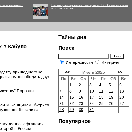
к чиновников из
Назван размер выплат ветеранам ВОВ в честь 9 мая
в странах Азии
Тайны дня
 в Кабуле
Поиск
Интерновости
Интернет
одству пришедшего ко
<<
Июль 2025
>>
призывом освободить двух
Пн
Вт
Ср
Чт
Пт
Сб
Вс
1
2
3
4
5
6
ужеству" Парваны
7
8
9
10
11
12
13
14
15
16
17
18
19
20
21
22
23
24
25
26
27
нским женщинам. Актриса
нужденно бежали за
28
29
30
31
Популярное
е мужество" афганских
оторой в России