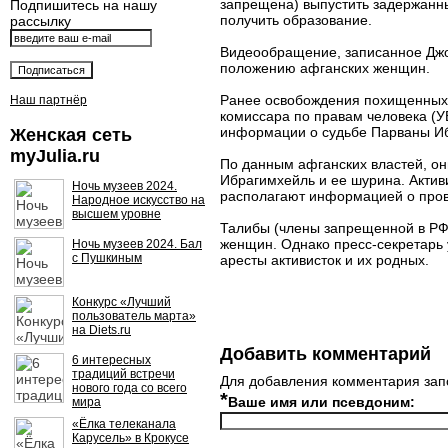
запрещена) выпустить задержанны
Подпишитесь на нашу
получить образование.
рассылку
Видеообращение, записанное Джо
положению афганских женщин.
Ранее освобождения похищенных 
Наш партнёр
комиссара по правам человека (
информации о судьбе Парваны Иб
Женская сеть
myJulia.ru
По данным афганских властей, он
Ибрагимхейль и ее шурина. Актив
Ночь музеев 2024.
располагают информацией о прове
Народное искусство на
высшем уровне
Талибы (члены запрещенной в РФ
женщин. Однако пресс-секретарь 
Ночь музеев 2024. Бал
с Пушкиным
аресты активисток и их родных.
Конкурс «Лучший
пользователь марта»
на Diets.ru
Добавить комментарий
6 интересных
традиций встречи
Для добавления комментария зап
нового года со всего
*
Ваше имя или псевдоним:
мира
«Ёлка телеканала
Карусель» в Крокусе