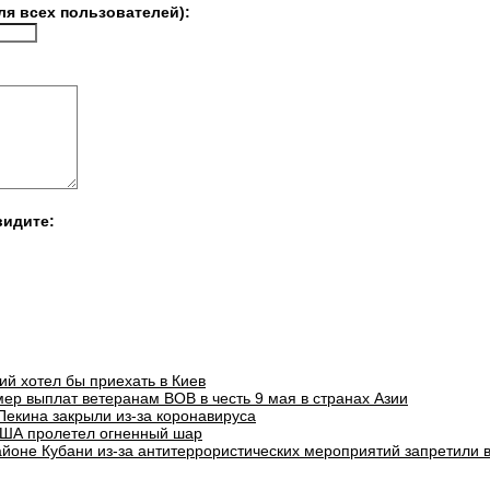
ля всех пользователей):
видите:
ий хотел бы приехать в Киев
ер выплат ветеранам ВОВ в честь 9 мая в странах Азии
Пекина закрыли из-за коронавируса
ША пролетел огненный шар
айоне Кубани из-за антитеррористических мероприятий запретили 