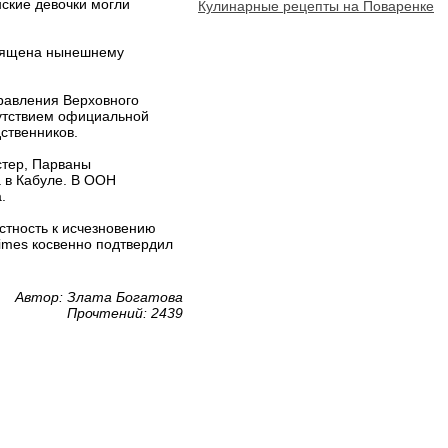
нские девочки могли
Кулинарные рецепты на Поваренке
священа нынешнему
равления Верховного
сутствием официальной
ственников.
стер, Парваны
а в Кабуле. В ООН
.
тность к исчезновению
imes косвенно подтвердил
Автор: Злата Богатова
Прочтений: 2439