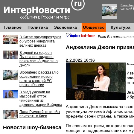
Bloomber
санкций 
Главное
Политика
Экономика
Общество
Культура
Если Вы заметили о
В Китае предупреждают
об угрозе конфликта
великих держав
Анджелина Джоли призва
В одной из кофеен
Львова неожиданно
2.2.2022 18:36
появилась Анджелина
Фото:
Джоли
Bloomberg рассказал о
Изв
содержании нового
вла
пакета санкций ЕС
жен
против России
Зна
В МИД указали на
массовый отток
Ибр
чиновников из
администрации Байдена
Анджелина Джоли высказала свое
упомянула жителей Афганистана, 
Папа Римский хотел бы
пределы своей страны, а также м
приехать в Киев
По словам актрисы, которая явля
Новости шоу-бизнеса
женщин и поддерживающих их мужч