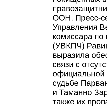
правозащитни
ООН. Пресс-с
Управления В
комиссара по
(УВКПЧ) Рави
выразила обе
связи с отсут
официальной
судьбе Парва
и Таманно Зар
также их про