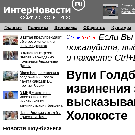
Линднер:
будет пл
российск
Главное
Политика
Экономика
Общество
Культура
Если Вы
В Китае предупреждают
об угрозе конфликта
пожалуйста, вы
великих держав
В одной из кофеен
и нажмите Ctrl+
Львова неожиданно
появилась Анджелина
Джоли
Вупи Голдб
Bloomberg рассказал о
содержании нового
пакета санкций ЕС
извинения 
против России
В МИД указали на
массовый отток
высказыва
чиновников из
администрации Байдена
Холокосте
Папа Римский хотел бы
приехать в Киев
Новости шоу-бизнеса