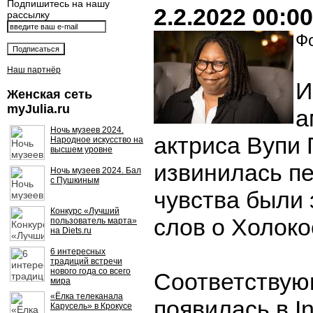
Подпишитесь на нашу
2.2.2022 00:00
рассылку
Фо
Наш партнёр
И
Женская сеть
myJulia.ru
а
Ночь музеев 2024.
актриса Вупи 
Народное искусство на
высшем уровне
извинилась пе
Ночь музеев 2024. Бал
с Пушкиным
чувства были 
Конкурс «Лучший
слов о Холоко
пользователь марта»
на Diets.ru
6 интересных
традиций встречи
нового года со всего
Соответствую
мира
«Ёлка телеканала
появилась в I
Карусель» в Крокусе