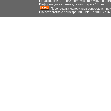
Редакция сайта:
info@internovosti.ru
. Общие и адм
Информация на сайте для лиц старше 18 лет.
Перепечатка материалов допускается при н
Свидетельство о регистрации СМИ Эл №ФС77-32