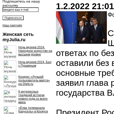
Подпишитесь на нашу
1.2.2022 21:01
рассылку
Фо
Наш партнёр
С
Женская сеть
myJulia.ru
Ш
Ночь музеев 2024.
ответах по бе
Народное искусство на
высшем уровне
оставили без
Ночь музеев 2024. Бал
с Пушкиным
основные тре
Конкурс «Лучший
заявил глава 
пользователь марта»
на Diets.ru
государства 
6 интересных
традиций встречи
нового года со всего
мира
«Ёлка телеканала
Президент Ро
Карусель» в Крокусе