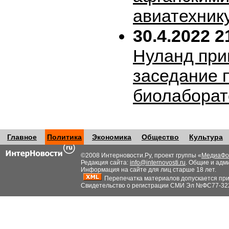
авиатехник
30.4.2022 2
Нуланд при
заседание 
биолабора
Главное
Политика
Экономика
Общество
Культура
©2008 Интерновости.Ру, проект группы «
МедиаФо
Редакция сайта:
info@internovosti.ru
. Общие и адм
Информация на сайте для лиц старше 18 лет.
Перепечатка материалов допускается при н
Свидетельство о регистрации СМИ Эл №ФС77-32