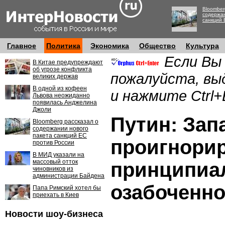
Bloomber
содержан
санкций 
Главное
Политика
Экономика
Общество
Культура
Если Вы
В Китае предупреждают
об угрозе конфликта
пожалуйста, вы
великих держав
В одной из кофеен
и нажмите Ctrl+
Львова неожиданно
появилась Анджелина
Джоли
Путин: Зап
Bloomberg рассказал о
содержании нового
пакета санкций ЕС
проигнори
против России
В МИД указали на
массовый отток
принципиа
чиновников из
администрации Байдена
озабоченно
Папа Римский хотел бы
приехать в Киев
Новости шоу-бизнеса